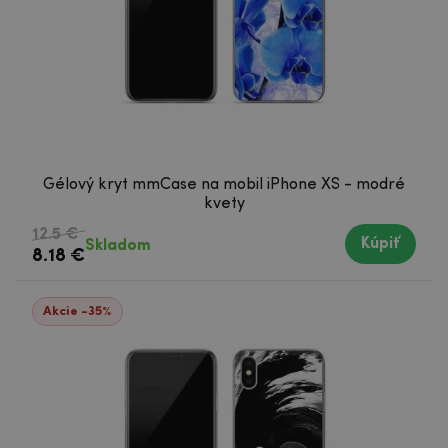
Gélový kryt mmCase na mobil iPhone XS - modré
kvety
12.5 €
Kúpiť
Skladom
8.18 €
Akcie -35%