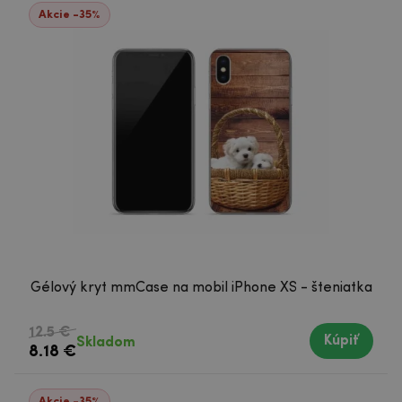
Akcie -35%
Gélový kryt mmCase na mobil iPhone XS - šteniatka
12.5 €
Kúpiť
Skladom
8.18 €
Akcie -35%