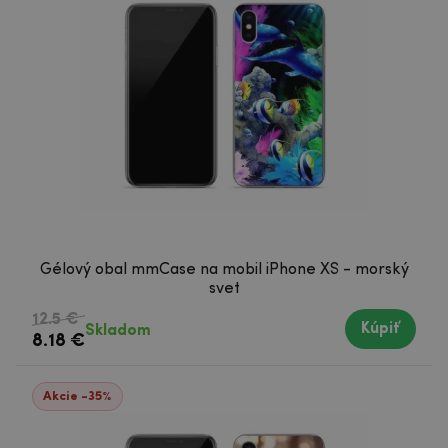
Gélový obal mmCase na mobil iPhone XS - morský
svet
12.5 €
Kúpiť
Skladom
8.18 €
Akcie -35%