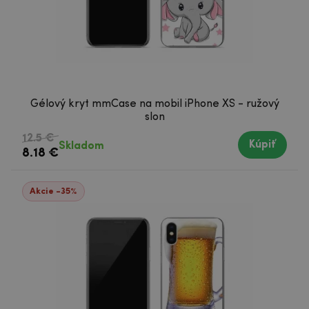
Gélový kryt mmCase na mobil iPhone XS - ružový
slon
12.5 €
Kúpiť
Skladom
8.18 €
Akcie -35%