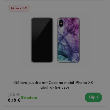
Akcie -35%
Gélové puzdro mmCase na mobil iPhone XS -
abstraktné vzor
12.5 €
Kúpiť
Skladom
8.18 €