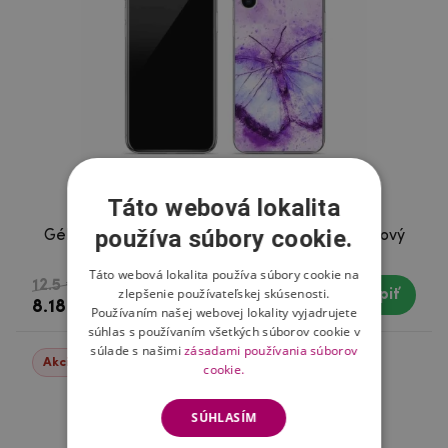
Táto webová lokalita
používa súbory cookie.
Gélový kryt mmCase na mobil iPhone XS - fialový
motýľ
Táto webová lokalita používa súbory cookie na
12.5 €
zlepšenie používateľskej skúsenosti.
Kúpiť
Skladom
8.18 €
Používaním našej webovej lokality vyjadrujete
súhlas s používaním všetkých súborov cookie v
súlade s našimi
zásadami používania súborov
Akcie -35%
cookie.
SÚHLASÍM