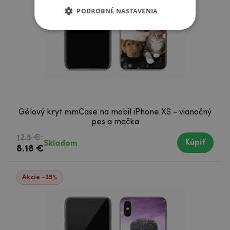
PODROBNÉ NASTAVENIA
Gélový kryt mmCase na mobil iPhone XS - vianočný
pes a mačka
12.5 €
Kúpiť
Skladom
8.18 €
Akcie -35%