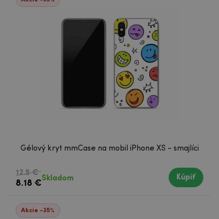
Gélový kryt mmCase na mobil iPhone XS - smajlíci
12.5 €
Kúpiť
Skladom
8.18 €
Akcie -35%