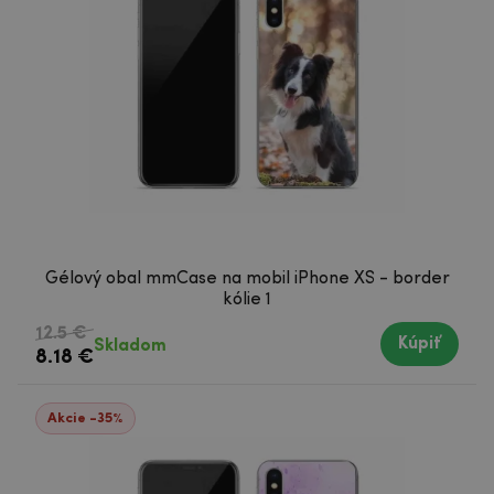
Gélový obal mmCase na mobil iPhone XS - border
kólie 1
12.5 €
Kúpiť
Skladom
8.18 €
Akcie -35%