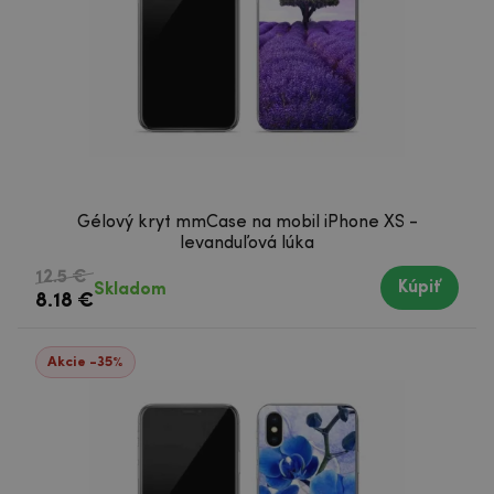
Gélový kryt mmCase na mobil iPhone XS -
levanduľová lúka
12.5 €
Kúpiť
Skladom
8.18 €
Akcie -35%