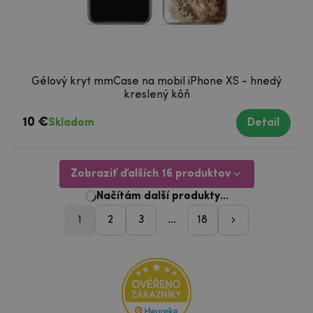
Gélový kryt mmCase na mobil iPhone XS - hnedý
kreslený kôň
10 €
Skladom
Detail
Zobraziť ďalších 16 produktov
1
2
3
...
18
pager_nasleduji