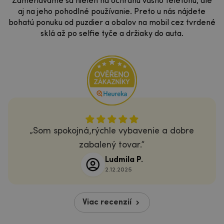
Zameriavame sa nielen na ochranu vášho telefónu, ale
aj na jeho pohodlné používanie. Preto u nás nájdete
bohatú ponuku od puzdier a obalov na mobil cez tvrdené
sklá až po selfie tyče a držiaky do auta.
Som spokojná,rýchle vybavenie a dobre
zabalený tovar.
Ludmila P.
2.12.2025
Viac recenzií