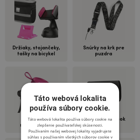
Držiaky, stojančeky,
Šnúrky na krk pre
tašky na bicykel
puzdra
Táto webová lokalita
používa súbory cookie.
Táto webová lokalita používa súbory cookie na
Sluchátka a
Puzdrá na opasok
zlepšenie používateľskej skúsenosti.
reproduktory
Používaním našej webovej lokality vyjadrujete
súhlas s používaním všetkých súborov cookie v