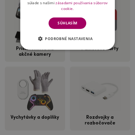
súlade s našimi
zásadami používania súborov
cookie.
SÚHLASÍM
PODROBNÉ NASTAVENIA
Príslušenstvo na
Paměťové karty
akčné kamery
Vychytávky a doplňky
Rozdvojky a
rozbočovače