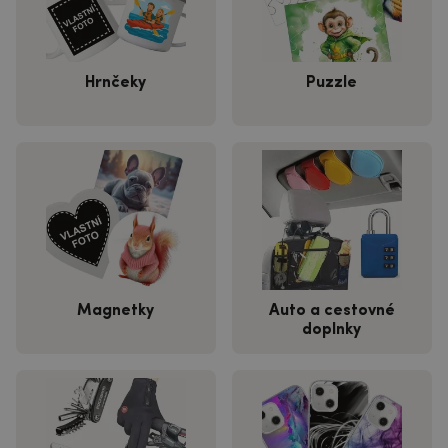
Hrnčeky
Puzzle
Magnetky
Auto a cestovné
doplnky