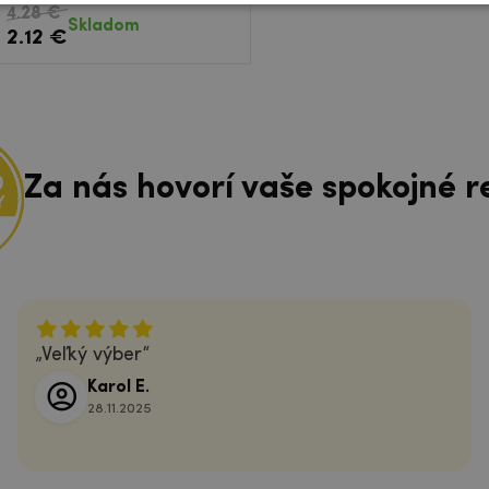
4.28 €
Skladom
2.12 €
Za nás hovorí vaše spokojné r
Veľký výber
Karol E.
28.11.2025