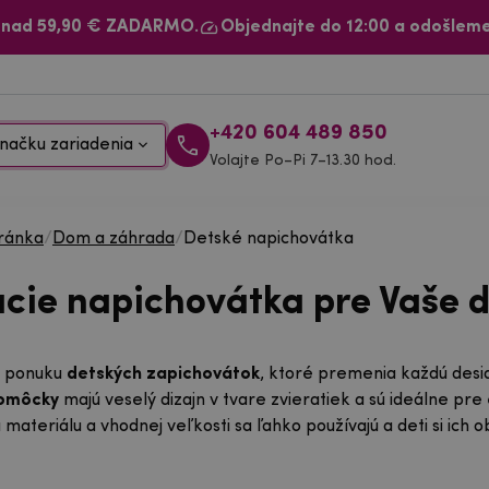
 nad 59,90 € ZADARMO.
Objednajte do 12:00 a odošleme
+420 604 489 850
načku zariadenia
Volajte Po–Pi 7–13.30 hod.
ránka
/
Dom a záhrada
/
Detské napichovátka
acie napichovátka pre Vaše d
u ponuku
detských zapichovátok
, ktoré premenia každú desia
omôcky
majú veselý dizajn v tvare zvieratiek a sú ideálne pre
teriálu a vhodnej veľkosti sa ľahko používajú a deti si ich o