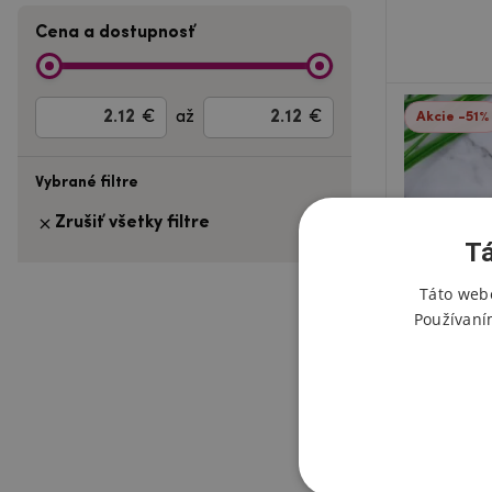
Cena a dostupnosť
€
až
€
Akcie -51%
Vybrané filtre
Zrušiť všetky filtre
Tá
Táto webo
Používaní
Detská