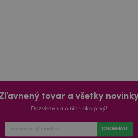
Zľavnený tovar a všetky novink
Dozviete sa o nich ako prvý!
ODOBERAŤ