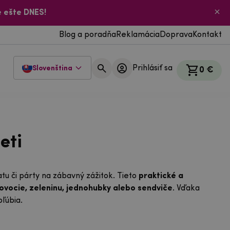
 ešte DNES!
Blog a poradňa
Reklamácia
Doprava
Kontakt
Prihlásiť sa
Slovenština
0 €
eti
tu či párty na zábavný zážitok. Tieto
praktické a
ovocie, zeleninu, jednohubky alebo sendviče
. Vďaka
bľúbia.