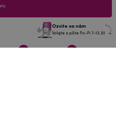
ly.
Ozvite sa nám
Volajte a píšte Po–Pi 7–13.30
info@mpouzdra.cz
+420 604 489 850
ás v Tábore
43/3
Po–Št:
9-11 a 11.30-14.30 h
a
Pia
9-11 a 11.30-13.30 h
So–Nie:
Zatvorené