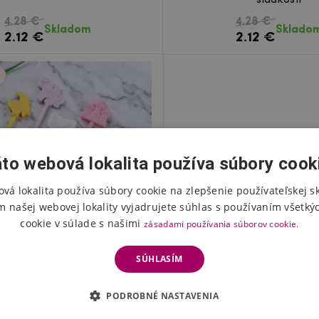
4.28 €
4.28 €
Skladom
Sklado
2.12 €
2.12 €
to webová lokalita používa súbory cook
vá lokalita používa súbory cookie na zlepšenie používateľskej s
m našej webovej lokality vyjadrujete súhlas s používaním všetký
cookie v súlade s našimi
zásadami používania súborov cookie.
SÚHLASÍM
 plastová napichovátka -
PODROBNÉ NASTAVENIA
rozprávkový vzor