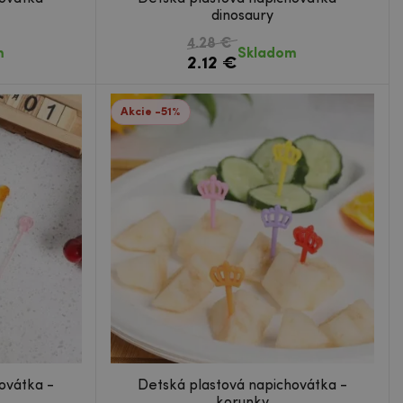
dinosaury
4.28 €
m
Skladom
2.12 €
Akcie -51%
ovátka -
Detská plastová napichovátka -
korunky