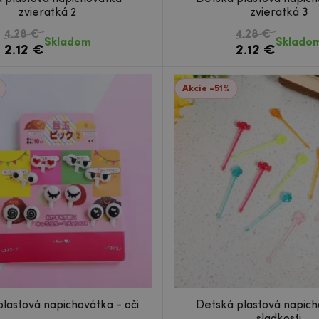
zvieratká 2
zvieratká 3
4.28 €
4.28 €
Skladom
Sklado
2.12 €
2.12 €
Akcie -51%
lastová napichovátka - oči
Detská plastová napich
sladkosti