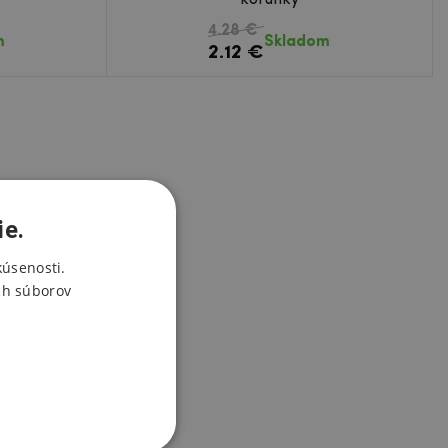
4.28 €
m
Skladom
2.12 €
ie.
kúsenosti.
ch súborov