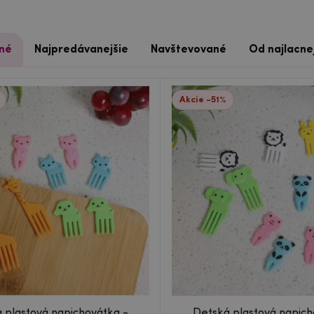
né
Najpredávanejšie
Navštevované
Od najlacne
Akcie -51%
 plastová napichovátka -
Detská plastová napich