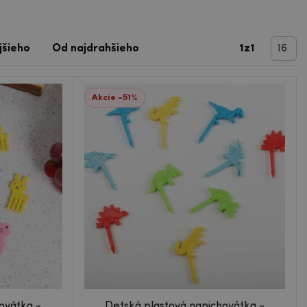
jšieho
Od najdrahšieho
1
z
1
Akcie -51%
ovátka -
Detská plastová napichovátka -