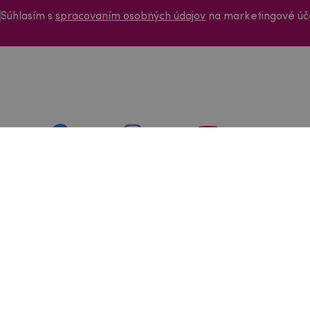
Súhlasím s
spracovaním osobných údajov
na marketingové úče
Facebook
Instagram
Youtube
ervis
Nájdete n
Vančúrova 19
iť od zmluvy
390 01 Tábor
 vrátenie tovaru
odacie podmienky
by