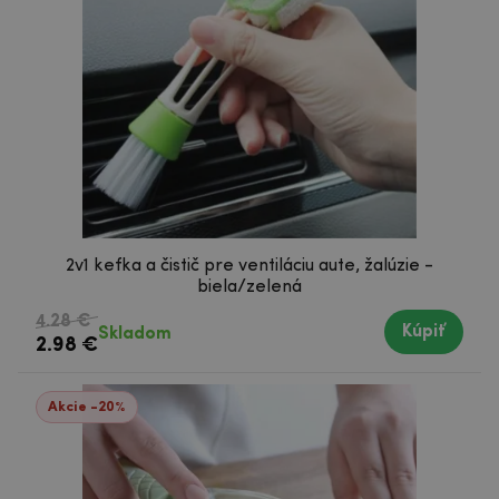
2v1 kefka a čistič pre ventiláciu aute, žalúzie -
biela/zelená
4.28 €
Kúpiť
Skladom
2.98 €
Akcie -20%