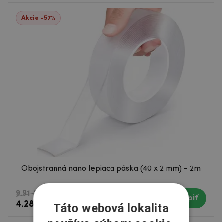
Akcie -57%
Obojstranná nano lepiaca páska (40 x 2 mm) - 2m
9.91 €
Kúpiť
Skladom
4.28 €
Táto webová lokalita