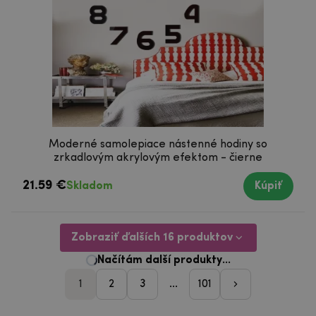
Moderné samolepiace nástenné hodiny so
zrkadlovým akrylovým efektom - čierne
21.59 €
Skladom
Kúpiť
Zobraziť ďalších 16 produktov
1
2
3
...
101
pager_nasleduji