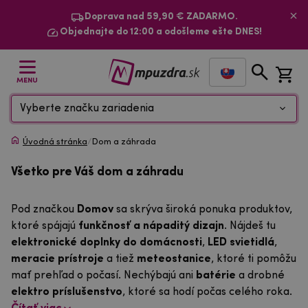
Doprava nad 59,90 € ZADARMO.
Objednajte do 12:00 a odošleme ešte DNES!
MENU
Vyberte značku zariadenia
Úvodná stránka
/
Dom a záhrada
Všetko pre Váš dom a záhradu
Pod značkou
Domov
sa skrýva široká ponuka produktov,
ktoré spájajú
funkčnosť a nápaditý dizajn
. Nájdeš tu
elektronické doplnky do domácnosti
,
LED svietidlá
,
meracie prístroje
a tiež
meteostanice
, ktoré ti pomôžu
mať prehľad o počasí. Nechýbajú ani
batérie
a drobné
elektro príslušenstvo
, ktoré sa hodí počas celého roka.