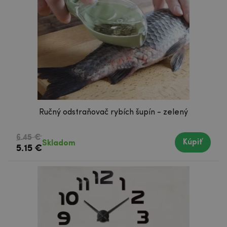
Ručný odstraňovač rybích šupín - zelený
6.45 €
Kúpiť
Skladom
5.15 €