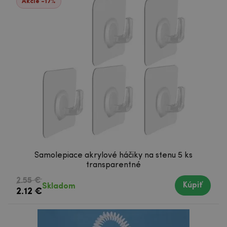
Akcie -17%
Samolepiace akrylové háčiky na stenu 5 ks
transparentné
2.55 €
Kúpiť
Skladom
2.12 €