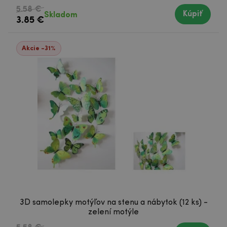
5.58 €
Kúpiť
Skladom
3.85 €
Akcie -31%
3D samolepky motýľov na stenu a nábytok (12 ks) -
zelení motýle