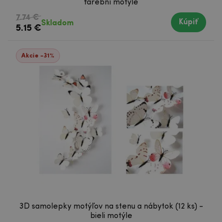
farební motýle
7.74 €
Kúpiť
Skladom
5.15 €
Akcie -31%
3D samolepky motýľov na stenu a nábytok (12 ks) -
bieli motýle