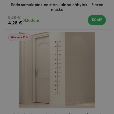
Sada samolepiek na stenu alebo nábytok - čierna
mačka
5.58 €
Kúpiť
Skladom
4.28 €
Akcie -31%