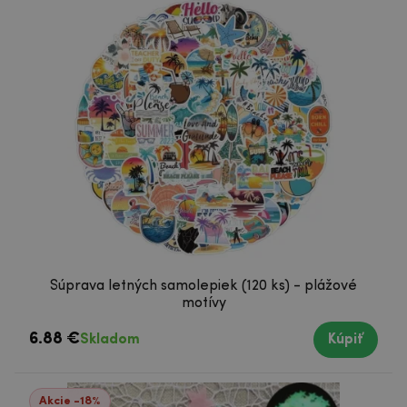
Súprava letných samolepiek (120 ks) - plážové
motívy
6.88 €
Skladom
Kúpiť
Akcie -18%