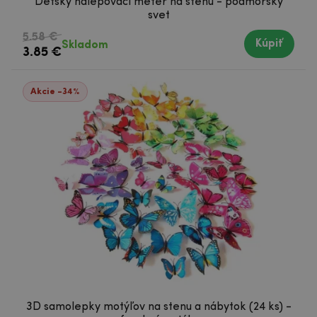
Detský nalepovací meter na stenu - podmorský
svet
5.58 €
Kúpiť
Skladom
3.85 €
Akcie -34%
3D samolepky motýľov na stenu a nábytok (24 ks) -