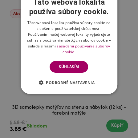
Táto webová lokalita
používa súbory cookie.
Akcie -31%
Táto webová lokalita používa súbory cookie na
zlepšenie používateľskej skúsenosti.
Používaním našej webovej lokality vyjadrujete
súhlas s používaním všetkých súborov cookie v
súlade s našimi
zásadami používania súborov
cookie.
SÚHLASÍM
PODROBNÉ NASTAVENIA
3D samolepky motýľov na stenu a nábytok (12 ks) -
farební motýle
5.58 €
Kúpiť
Skladom
3.85 €