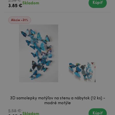
5.58 €
Kúpiť
Skladom
3.85 €
Akcie -31%
3D samolepky motýľov na stenu a nábytok (12 ks) -
modré motýle
5.58 €
Kúpiť
Skladom