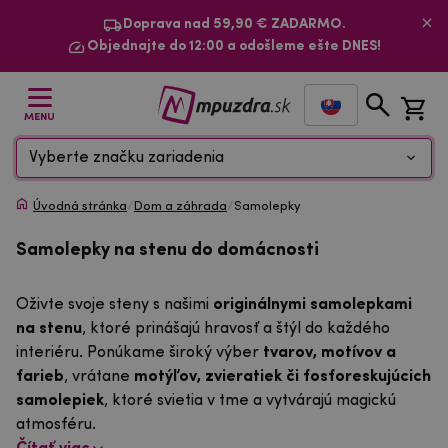
Doprava nad 59,90 € ZADARMO.
Objednajte do 12:00 a odošleme ešte DNES!
MENU
Vyberte značku zariadenia
Úvodná stránka
/
Dom a záhrada
/
Samolepky
Samolepky na stenu do domácnosti
Oživte svoje steny s našimi
originálnymi samolepkami
na stenu
, ktoré prinášajú hravosť a štýl do každého
interiéru. Ponúkame široký výber
tvarov, motívov a
farieb
, vrátane
motýľov, zvieratiek či fosforeskujúcich
samolepiek
, ktoré svietia v tme a vytvárajú magickú
atmosféru.