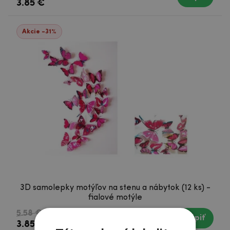
3.85 €
Akcie -31%
3D samolepky motýľov na stenu a nábytok (12 ks) -
fialové motýle
5.58 €
Kúpiť
Skladom
3.85 €