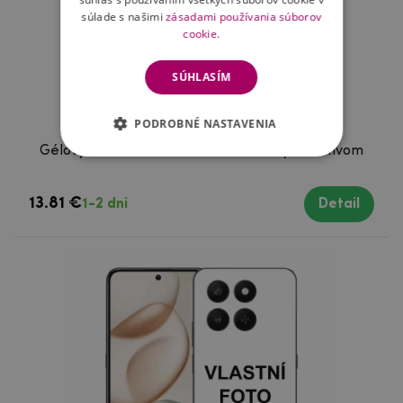
súlade s našimi
zásadami používania súborov
cookie.
SÚHLASÍM
PODROBNÉ NASTAVENIA
Gélový obal na Honor 90 Lite s vlastným motívom
13.81 €
1-2 dni
Detail