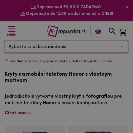
Doprava nad 59,90 € ZADARMO.
Objednajte do 12:00 a odošleme ešte DNES!
MENU
Vyberte značku zariadenia
Úvodná stránka
/
Kryty na mobil s vlastní fotografií
/
Honor
Kryty na mobilní telefony Honor s vlastným
motívom
Jednoducho si vytvorte
vlastný kryt s fotografiou
pre
mobilné telefóny
Honor
v našom konfigurátore.
Čítať viac