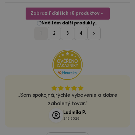
Zobraziť ďalších 16 produktov
1
2
3
4
pager_nasledujici
Som spokojná,rýchle vybavenie a dobre
zabalený tovar.
Ludmila P.
2.12.2025
Viac recenzií