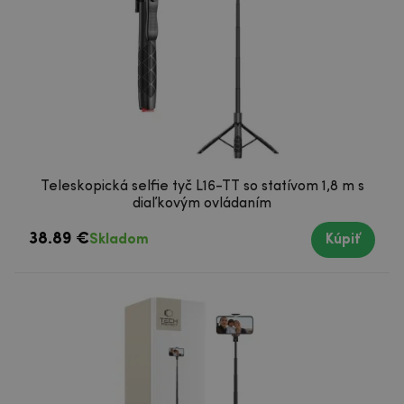
Teleskopická selfie tyč L16-TT so statívom 1,8 m s
diaľkovým ovládaním
38.89 €
Skladom
Kúpiť