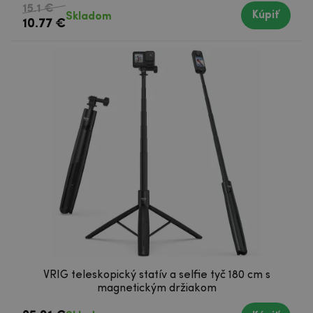
15.1 €
Kúpiť
Skladom
10.77 €
VRIG teleskopický statív a selfie tyč 180 cm s
magnetickým držiakom