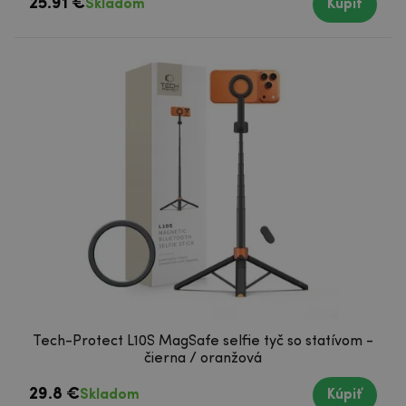
25.91 €
Skladom
Kúpiť
Tech-Protect L10S MagSafe selfie tyč so statívom -
čierna / oranžová
29.8 €
Skladom
Kúpiť