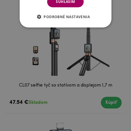
SÚHLASÍM
PODROBNÉ NASTAVENIA
CL07 selfie tyč so statívom a displejom 1,7 m
47.54 €
Skladom
Kúpiť