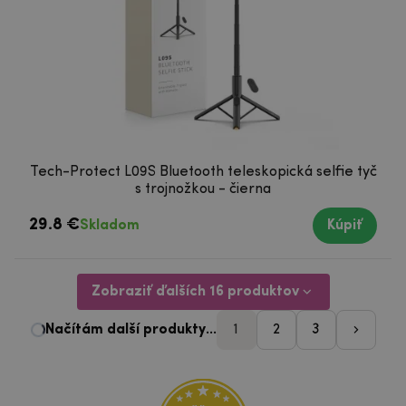
Tech-Protect L09S Bluetooth teleskopická selfie tyč
s trojnožkou - čierna
29.8 €
Skladom
Kúpiť
Zobraziť ďalších 16 produktov
1
2
3
pager_nasledujici-st