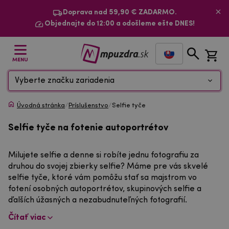
Doprava nad 59,90 € ZADARMO.
Objednajte do 12:00 a odošleme ešte DNES!
MENU
Vyberte značku zariadenia
Úvodná stránka
/
Príslušenstvo
/
Selfie tyče
Selfie tyče na fotenie autoportrétov
Milujete selfie a denne si robíte jednu fotografiu za
druhou do svojej zbierky selfie? Máme pre vás skvelé
selfie tyče, ktoré vám pomôžu stať sa majstrom vo
fotení osobných autoportrétov, skupinových selfie a
ďalších úžasných a nezabudnuteľných fotografií.
Čítať viac