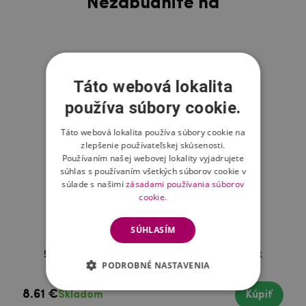
Nezabudnite na
Táto webová lokalita
používa súbory cookie.
Táto webová lokalita používa súbory cookie na
zlepšenie používateľskej skúsenosti.
Používaním našej webovej lokality vyjadrujete
súhlas s používaním všetkých súborov cookie v
súlade s našimi
zásadami používania súborov
cookie.
SÚHLASÍM
9H tvrdené sklo na mobil iPhone 12 Pro Max
PODROBNÉ NASTAVENIA
8.61 €
Skladom
Kúpiť