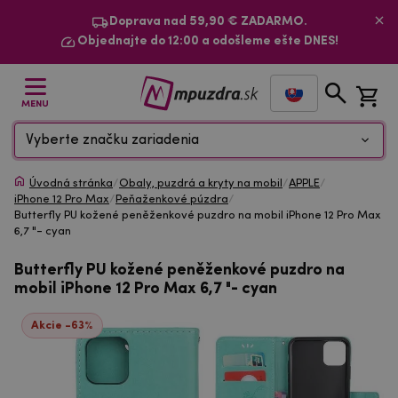
Doprava nad 59,90 € ZADARMO.
Objednajte do 12:00 a odošleme ešte DNES!
MENU
Vyberte značku zariadenia
Úvodná stránka
/
Obaly, puzdrá a kryty na mobil
/
APPLE
/
iPhone 12 Pro Max
/
Peňaženkové púzdra
/
Butterfly PU kožené peněženkové puzdro na mobil iPhone 12 Pro Max
6,7 "- cyan
Butterfly PU kožené peněženkové puzdro na
mobil iPhone 12 Pro Max 6,7 "- cyan
Akcie -63%