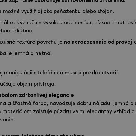
cké zapínanie
zabraňuje samovoľnému otvoreniu
.
e možné využiť aj ako peňaženku alebo stojan.
iál sa vyznačuje vysokou odolnosťou, nízkou hmotnosť
chou údržbou.
xusná textúra povrchu je
na nerozoznanie od pravej 
rba je jemná a nežná.
ej manipulácii s telefónom musíte puzdro otvoriť.
äčšuje objem prístroja.
mbolom zdržanlivej elegancie
ívna a šťastná farba, navodzuje dobrú náladu. Jemná bie
 materiálom zaisťuje púzdru veľmi elegantný vzhľad 
ívania.