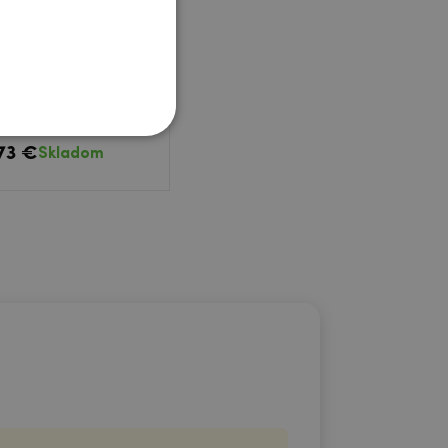
plošné tvrdené sklo
Xiaomi Mi 10T Lite 5G
.73 €
Skladom