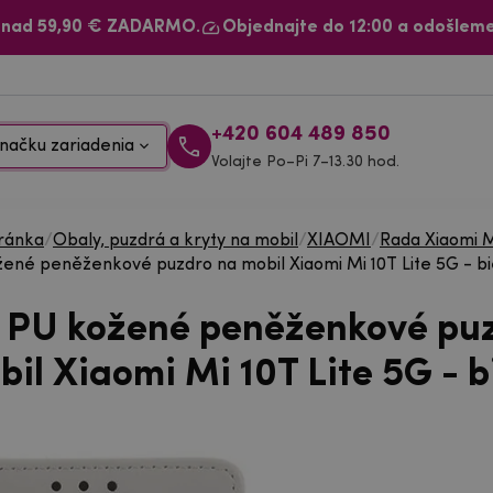
 nad 59,90 € ZADARMO.
Objednajte do 12:00 a odošleme
+420 604 489 850
načku zariadenia
Volajte Po–Pi 7–13.30 hod.
ránka
/
Obaly, puzdrá a kryty na mobil
/
XIAOMI
/
Rada Xiaomi 
ené peněženkové puzdro na mobil Xiaomi Mi 10T Lite 5G - bi
 PU kožené peněženkové pu
il Xiaomi Mi 10T Lite 5G - b