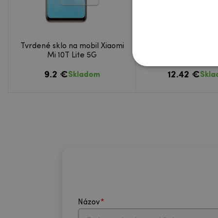
Tvrdené sklo na mobil Xiaomi
AMS celoplošné tvr
Mi 10T Lite 5G
na mobil Xiaomi Mi 1
9.2 €
12.42 €
Skladom
Skl
Názov