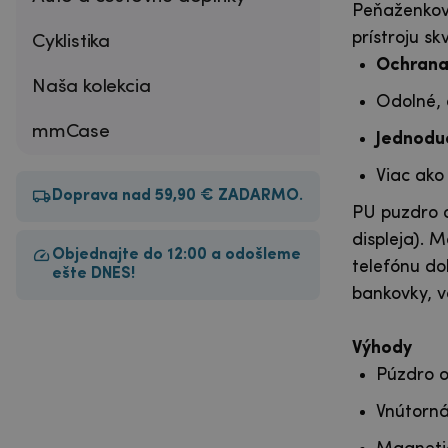
Peňaženkové
prístroju sk
Cyklistika
Ochrana 
Naša kolekcia
Odolné, 
mmCase
Jednoduc
Viac ako
Doprava nad 59,90 € ZADARMO.
PU puzdro o
displeja). 
Objednajte do 12:00 a odošleme
telefónu do
ešte DNES!
bankovky, v
Výhody
Púzdro o
Vnútorná