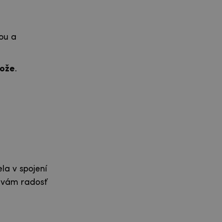
ou a
kože
.
la v spojení
a vám radosť