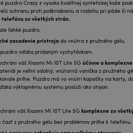
 puzdro Crazy z vysoko kvalitnej syntetickej kože pos
velú ochranu proti poškriabaniu a rozbitiu pri páde či n
telefónu zo všetkých strán.
ale ľahké puzdro.
hé zasadenie prístroja
do vnútra z pružného gélu.
 puzdro vďaka pridaným vychytávkam.
chráni váš Xiaomi Mi 10T Lite 5G
účinne a komplexn
Materiál je veľmi odolný, vnútorná vanička z pružného gé
konale priľne. Puzdro má vo vnútri kapsičky na karty, d
ďaka výklopnému systému poslúži ako stojan.
chráni váš Xiaomi Mi 10T Lite 5G
komplexne
zo všetk
 časť z pružného gélu bez problémov priľne k telefónu.