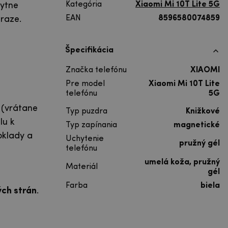
Kategória
Xiaomi Mi 10T Lite 5G
kytne
EAN
8596580074859
áraze.
Špecifikácia
Značka telefónu
XIAOMI
Pre model
Xiaomi Mi 10T Lite
telefónu
5G
e
(vrátane
Typ puzdra
Knižkové
lu k
Typ zapínania
magnetické
oklady a
Uchytenie
pružný gél
telefónu
umelá koža, pružný
Materiál
gél
Farba
biela
ých strán
.