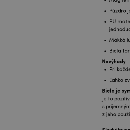
Magneti
Púzdro j
PU mater
jednodu
Mäkká lu
Biela fa
Nevýhody
Pri každ
Ľahko zv
Biela je sy
Je to pozit
s príjemným
z jeho použ