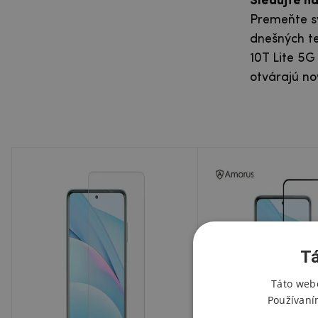
Sledujte na
Premeňte svo
dnešných te
10T Lite 5G
otvárajú n
Tá
Táto webo
Používaní