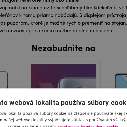
 svojom telefóne filmy ako v kine
j mobil na kino a užite si obľúbený film kdekoľvek, veľk
lefónov k tomu priamo nabádajú. S displejom prístroja
 as puzdrom, ktoré je možné rýchlo premeniť na stojan
ové možnosti prezerania multimediálneho obsahu.
Nezabudnite na
to webová lokalita používa súbory cook
vá lokalita používa súbory cookie na zlepšenie používateľskej s
m našej webovej lokality vyjadrujete súhlas s používaním všetký
cookie v súlade s našimi
zásadami používania súborov cookie.