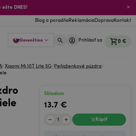
 ešte DNES!
Blog a poradňa
Reklamácia
Doprava
Kontakt
Prihlásiť sa
Slovenština
0 €
Mi
/
Xiaomi Mi 10T Lite 5G
/
Peňaženkové púzdra
/
ele
zdro
Skladom
iele
13.7
€
Kúpiť