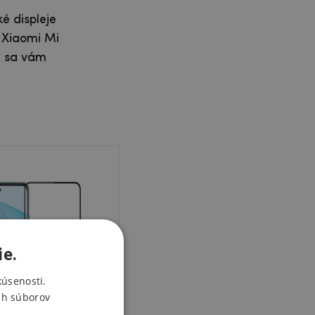
é displeje
 Xiaomi Mi
, sa vám
ie.
kúsenosti.
ch súborov