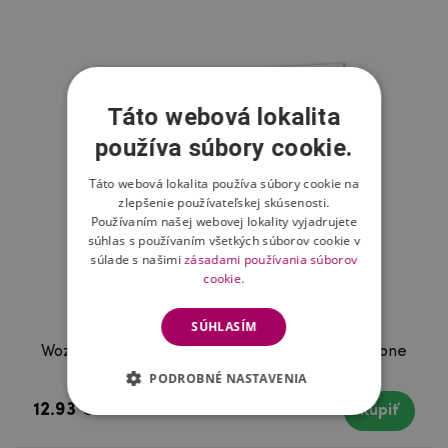
Táto webová lokalita
používa súbory cookie.
Táto webová lokalita používa súbory cookie na
zlepšenie používateľskej skúsenosti.
Používaním našej webovej lokality vyjadrujete
súhlas s používaním všetkých súborov cookie v
súlade s našimi
zásadami používania súborov
cookie.
SÚHLASÍM
Wozinsky celoplošné tvrdené sklo na mobil iPhone
12/12 Pro - čierne
PODROBNÉ NASTAVENIA
12.93 €
Skladom
Kúpiť