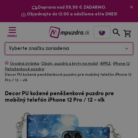
Doprava nad 59,90 € ZADARMO.
Objednajte do 12:00 a odošleme ešte DNES!
MENU
Vyberte značku zariadenia
Úvodná stránka
/
Obaly, puzdrá a kryty na mobil
/
APPLE
/
iPhone 12
/
Peňaženkové púzdra
/
Decor PU kožené peněženkové puzdro pre mobilný telefón iPhone 12
Pro / 12 - vlk
Decor PU kožené peněženkové puzdro pre
mobilný telefón iPhone 12 Pro / 12 - vlk