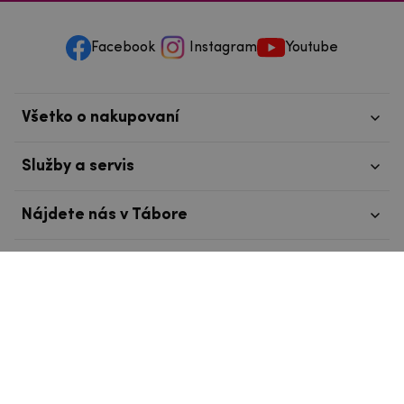
Facebook
Instagram
Youtube
Všetko o nakupovaní
Služby a servis
Nájdete nás v Tábore
info@mpouzdra.cz
+420 604 489 850