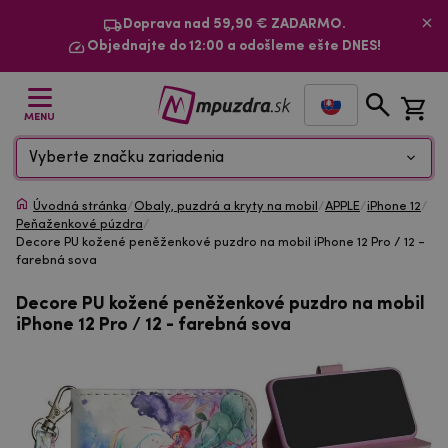
Doprava nad 59,90 € ZADARMO.
Objednajte do 12:00 a odošleme ešte DNES!
MENU
Vyberte značku zariadenia
Úvodná stránka
/
Obaly, puzdrá a kryty na mobil
/
APPLE
/
iPhone 12
/
Peňaženkové púzdra
/
Decore PU kožené peněženkové puzdro na mobil iPhone 12 Pro / 12 -
farebná sova
Decore PU kožené peněženkové puzdro na mobil
iPhone 12 Pro / 12 - farebná sova