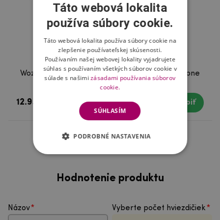
Táto webová lokalita
používa súbory cookie.
Táto webová lokalita používa súbory cookie na
zlepšenie používateľskej skúsenosti.
Používaním našej webovej lokality vyjadrujete
súhlas s používaním všetkých súborov cookie v
Wozinsky celoplošné tvrdené sklo na mobil iPhone
súlade s našimi
zásadami používania súborov
12/12 Pro - čierne
cookie.
12.93 €
Skladom
Kúpiť
SÚHLASÍM
PODROBNÉ NASTAVENIA
Hodnotenie produktu
Názov
Vyberte počet hviezdičiek