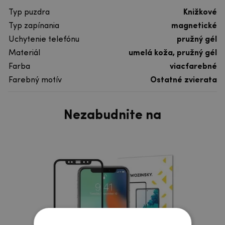
Typ puzdra
Knižkové
Typ zapínania
magnetické
Uchytenie telefónu
pružný gél
Materiál
umelá koža, pružný gél
Farba
viacfarebné
Farebný motív
Ostatné zvierata
Nezabudnite na