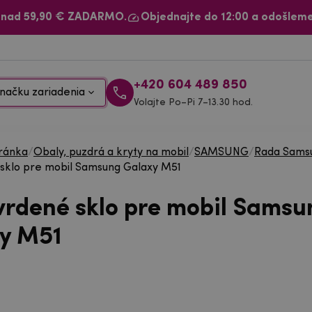
 nad 59,90 € ZADARMO.
Objednajte do 12:00 a odošleme
+420 604 489 850
načku zariadenia
Volajte Po–Pi 7–13.30 hod.
ránka
/
Obaly, puzdrá a kryty na mobil
/
SAMSUNG
/
Rada Sams
sklo pre mobil Samsung Galaxy M51
vrdené sklo pre mobil Samsu
y M51