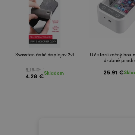
Swissten čistič displejov 2v1
UV sterilizačný box 
drobné pred
5.15 €
25.91 €
Skl
Skladom
4.28 €