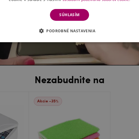
Návod jak nalepit ochranné 
SÚHLASÍM
PODROBNÉ NASTAVENIA
Nezabudnite na
Akcie -35%