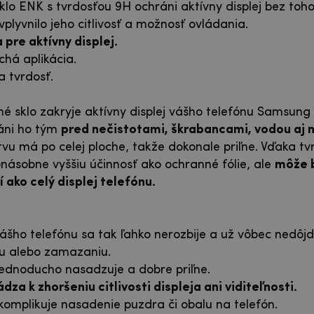
lo ENK s tvrdosťou 9H ochráni aktívny displej bez toho
vplyvnilo jeho citlivosť a možnosť ovládania.
pre aktívny displej.
há aplikácia.
 tvrdosť.
 sklo zakryje aktívny displej vášho telefónu Samsung
áni ho tým
pred nečistotami, škrabancami, vodou aj 
tvu má po celej ploche, takže dokonale priľne. Vďaka tv
násobne vyššiu účinnosť ako ochranné fólie, ale
môže b
ako celý displej telefónu.
ášho telefónu sa tak ľahko nerozbije a už vôbec nedôjd
iu alebo zamazaniu.
ednoducho nasadzuje a dobre priľne.
za k zhoršeniu citlivosti displeja ani viditeľnosti.
omplikuje nasadenie puzdra či obalu na telefón.