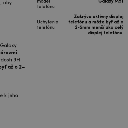
model
Galaxy M51
, aby
telefónu
Zakrýva aktívny displej
Uchytenie
telefónu a môže byť až o
telefónu
2-5mm menší ako celý
displej telefónu.
 Galaxy
nárazmi
.
rdosti 9H
yť až o 2–
e k jeho