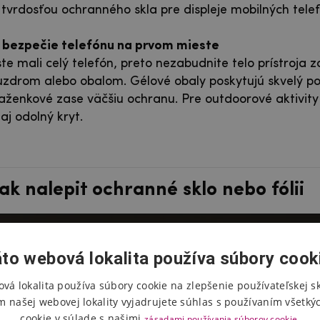
tvrdosťou ochranného skla pre displeje mobilných tele
bezpečie telefónu na prvom mieste
ste mali celý telefón, preto nezabudnite telo prístroja 
drom alebo obalom. Gélové obaly poskytujú skvelý po
aženkové zase väčšiu ochranu. Pre outdoorové aktivit
aj odolný kryt.
ak nalepit ochranné sklo nebo fólii
to webová lokalita používa súbory cook
vá lokalita používa súbory cookie na zlepšenie používateľskej s
m našej webovej lokality vyjadrujete súhlas s používaním všetký
cookie v súlade s našimi
zásadami používania súborov cookie.