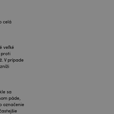
o celá
é veľké
proti
ž. V prípade
zníži
kle sa
dnom páde,
lo označenie
častejšie