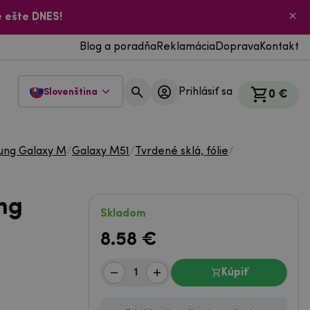
 ešte DNES!
Blog a poradňa
Reklamácia
Doprava
Kontakt
Prihlásiť sa
Slovenština
0 €
ung Galaxy M
/
Galaxy M51
/
Tvrdené sklá, fólie
/
ng
Skladom
8.58
€
Kúpiť