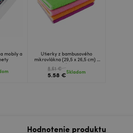
na mobily a
Utierky z bambusového
mety
mikrovlákna (29,5 x 26,5 cm) -
4ks
8.61 €
adom
Skladom
5.58 €
Hodnotenie produktu