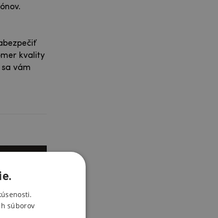
fónov.
zabezpečiť
mer kvality
y sa vám
ie.
kúsenosti.
ch súborov