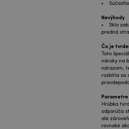
• Súčasťou 
Nevýhody
• Sklo zakr
predná stra
Čo je tvrde
Toto špeciá
nároky na b
nárazom, te
rozbitia sa
pravdepodo
Parametre 
Hrúbka tvrd
odporúča st
ale zároveň
rovnaké ako 