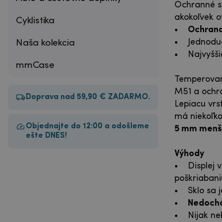
Ochranné sk
akokoľvek o
Cyklistika
•
Ochrana 
• Jednoduc
Naša kolekcia
• Najvyššia
mmCase
Temperované
M51 a ochr
Doprava nad 59,90 € ZADARMO.
Lepiacu vrs
má niekoľko
Objednajte do 12:00 a odošleme
5 mm menší 
ešte DNES!
Výhody
• Displej v
poškriaban
• Sklo sa j
•
Nedochád
• Nijak nek