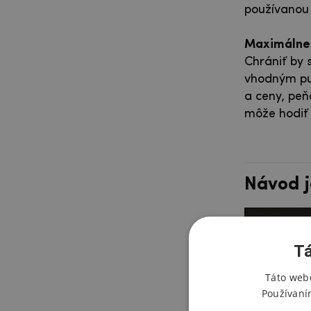
používanou 
Maximálne 
Chrániť by 
vhodným puz
a ceny, peň
môže hodiť 
Návod j
Tá
Táto webo
Používaní