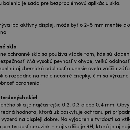
balenia je sada pre bezproblémovú aplikáciu skla.
ýva iba aktívny displej, môže byť o 2–5 mm menšie ak
na.
né sklo
lne ochranné sklo sa používa všade tam, kde sú kladen
ezpečnosť. Má vysokú pevnosť v ohybe, veľkú odolnosť 
pelnú aj chemickú odolnosť a unesie oveľa väčšiu záťa
 sklo rozpadne na malé neostré čriepky, čím sa výrazne 
bnosť poranenia.
tvrdených skiel
eného skla je najčastejšie 0,2, 0,3 alebo 0,4 mm. Obvy
redná hodnota, ktorá už poskytuje ochranu pri prípa
 vyzerá na displeji dobre. Na vyjadrenie tvrdosti sa vži
pre tvrdosť ceruziek – najtvrdšia je 9H, ktorá je aj naj