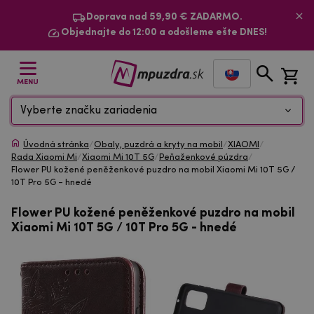
Doprava nad 59,90 € ZADARMO.
Objednajte do 12:00 a odošleme ešte DNES!
MENU
Vyberte značku zariadenia
Úvodná stránka
/
Obaly, puzdrá a kryty na mobil
/
XIAOMI
/
Rada Xiaomi Mi
/
Xiaomi Mi 10T 5G
/
Peňaženkové púzdra
/
Flower PU kožené peněženkové puzdro na mobil Xiaomi Mi 10T 5G /
10T Pro 5G - hnedé
Flower PU kožené peněženkové puzdro na mobil
Xiaomi Mi 10T 5G / 10T Pro 5G - hnedé