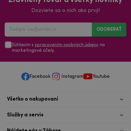
Zľavnený tovar a všetky novinky
Dozviete sa o nich ako prvý!
ODOBERAŤ
Súhlasím s
spracovaním osobných údajov
na
marketingové účely.
Facebook
Instagram
Youtube
Všetko o nakupovaní
Služby a servis
Nájdete nás v Tábore