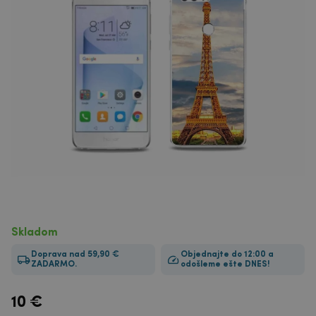
Skladom
Doprava nad 59,90 €
Objednajte do 12:00 a
ZADARMO.
odošleme ešte DNES!
10
€