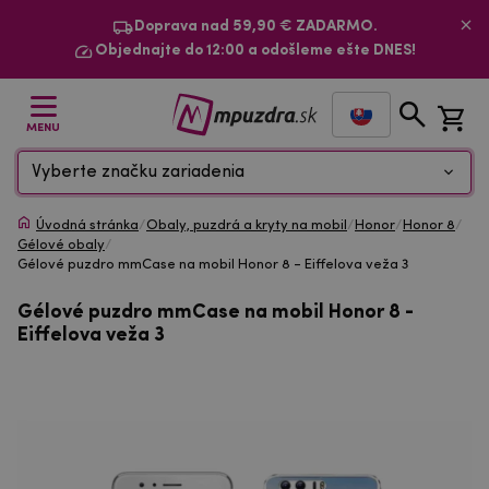
Doprava nad 59,90 € ZADARMO.
Objednajte do 12:00 a odošleme ešte DNES!
MENU
Vyberte značku zariadenia
Úvodná stránka
/
Obaly, puzdrá a kryty na mobil
/
Honor
/
Honor 8
/
Gélové obaly
/
Gélové puzdro mmCase na mobil Honor 8 - Eiffelova veža 3
Gélové puzdro mmCase na mobil Honor 8 -
Eiffelova veža 3