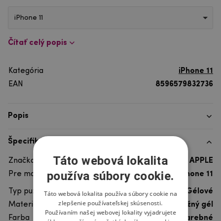
iPhone 11
Čítať celý popis
Kategória
iPhone 11
EAN
8596579832736
Popis
Špecifikácia
Táto webová lokalita
Značka telefónu
APPLE
používa súbory cookie.
Pre model telefónu
iPhone 11
Typ puzdra
Ultra odolné, Gélové
Táto webová lokalita používa súbory cookie na
zlepšenie používateľskej skúsenosti.
Materiál
pružný gél
Používaním našej webovej lokality vyjadrujete
Farba
viacfarebné