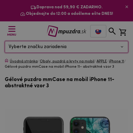
Doprava nad 59,90 € ZADARMO.
Objednajte do 12:00 a odošleme ešte DNES!
MENU
Vyberte značku zariadenia
Úvodná stránka
/
Obaly, puzdrá a kryty na mobil
/
APPLE
/
iPhone 11
/
Gélové puzdro mmCase na mobil iPhone 11- abstraktné vzor 3
Gélové puzdro mmCase na mobil iPhone 11-
abstraktné vzor 3