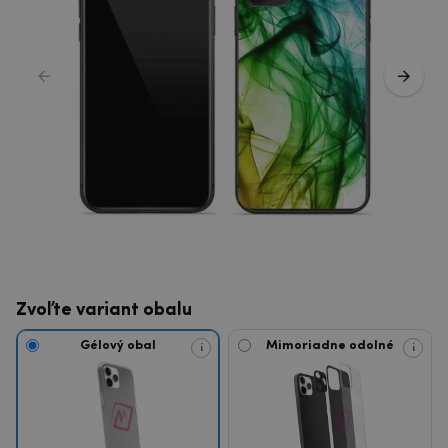
Zvoľte variant obalu
Gélový obal
Mimoriadne odolné
i
i