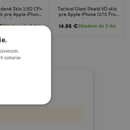
vrdené Sklo 2.5D CP+
Tactical Glass Shield 5D sklo
k pre Apple iPhone
pre Apple iPhone 12/12 Pro
12/12 Pro 6.1
Black
€
14.66 €
Skladom do 2 dní
Skladom do 2 dní
ie.
kúsenosti.
ch súborov