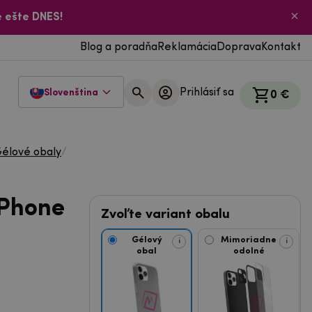
 ešte DNES!
Blog a poradňa
Reklamácia
Doprava
Kontakt
Prihlásiť sa
Slovenština
0 €
élové obaly
/
iPhone
Zvoľte variant obalu
Gélový
Mimoriadne
i
i
obal
odolné