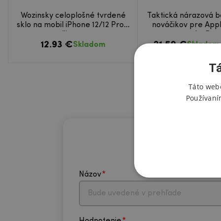
Wozinsky celoplošné tvrdené
Taktická nárazová b
sklo na mobil iPhone 12/12 Pro -
nováčikov pre App
čierne
12/12 Pro
12.93 €
21.59 €
Skladom
Skladom 
Tá
Táto webo
Používaní
Názov
Hodnotenie