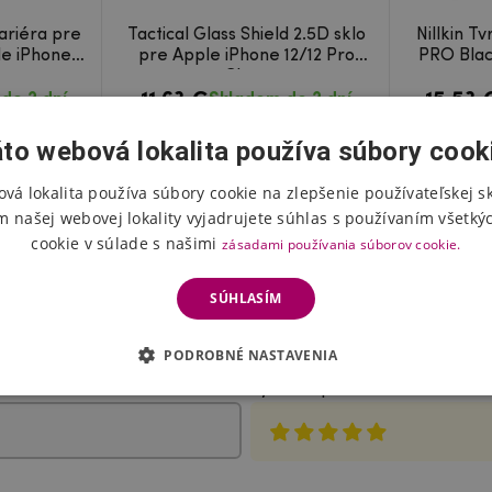
ariéra pre
Tactical Glass Shield 2.5D sklo
Nillkin T
le iPhone
pre Apple iPhone 12/12 Pro
PRO Blac
Clear
11.63 €
15.53 
do 2 dní
Skladom do 2 dní
to webová lokalita používa súbory cook
vá lokalita používa súbory cookie na zlepšenie používateľskej s
m našej webovej lokality vyjadrujete súhlas s používaním všetký
cookie v súlade s našimi
zásadami používania súborov cookie.
SÚHLASÍM
Hodnotenie produktu
PODROBNÉ NASTAVENIA
Vyberte počet hviezdičiek