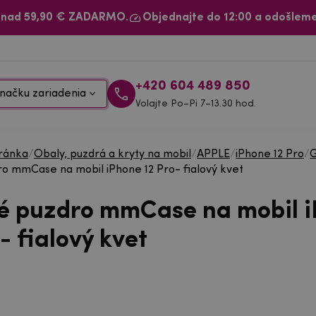
 nad 59,90 € ZADARMO.
Objednajte do 12:00 a odošleme
+420 604 489 850
načku zariadenia
Volajte Po–Pi 7–13.30 hod.
ránka
/
Obaly, puzdrá a kryty na mobil
/
APPLE
/
iPhone 12 Pro
/
G
o mmCase na mobil iPhone 12 Pro- fialový kvet
é puzdro mmCase na mobil 
- fialový kvet