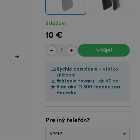
Skladom
10
€
Kúpiť
Rýchle doručenie
- všetko
skladom
Vrátenie tovaru
- do 60 dní
Viac ako 11.300 recenzií na
Heureke
Pre iný telefón?
APPLE