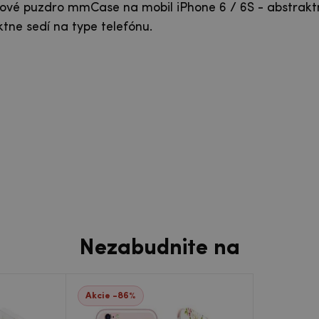
lové puzdro mmCase na mobil iPhone 6 / 6S - abstraktn
ktne sedí na type telefónu.
Nezabudnite na
Akcie -86%