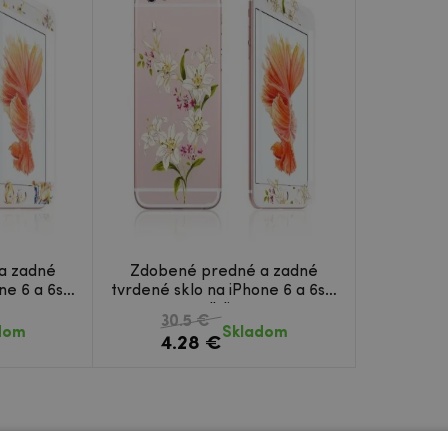
a zadné
Zdobené predné a zadné
ne 6 a 6s -
tvrdené sklo na iPhone 6 a 6s -
ľalie
30.5 €
dom
Skladom
4.28 €