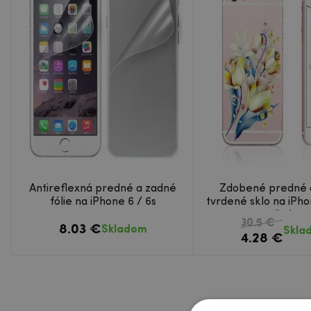
Antireflexná predné a zadné
Zdobené predné 
fólie na iPhone 6 / 6s
tvrdené sklo na iPho
tulipány
30.5 €
8.03 €
Skladom
Skla
4.28 €