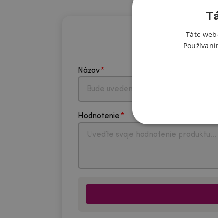
Tá
Táto webo
Používaní
Názov
Hodnotenie