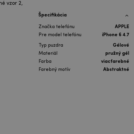
é vzor 2,
Špecifikácia
Značka telefónu
APPLE
Pre model telefónu
iPhone 6 4.7
Typ puzdra
Gélové
Materiál
pružný gél
Farba
viacfarebné
Farebný motív
Abstraktné