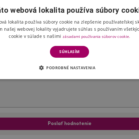
to webová lokalita používa súbory cook
vá lokalita používa súbory cookie na zlepšenie používateľskej s
Hodnotenie produktu
m našej webovej lokality vyjadrujete súhlas s používaním všetký
cookie v súlade s našimi
zásadami používania súborov cookie.
Vyberte počet hviezdičiek
SÚHLASÍM
PODROBNÉ NASTAVENIA
Poslať hodnotenie