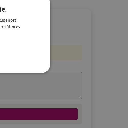
ie.
kúsenosti.
ch súborov