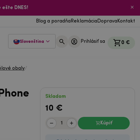
 ešte DNES!
Blog a poradňa
Reklamácia
Doprava
Kontakt
Prihlásiť sa
Slovenština
0 €
lové obaly
/
iPhone
Skladom
10
€
Kúpiť