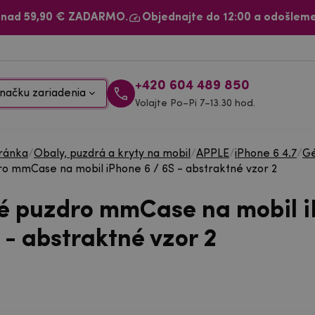
 nad 59,90 € ZADARMO.
Objednajte do 12:00 a odošleme
+420 604 489 850
načku zariadenia
Volajte Po–Pi 7–13.30 hod.
ránka
/
Obaly, puzdrá a kryty na mobil
/
APPLE
/
iPhone 6 4.7
/
Gé
o mmCase na mobil iPhone 6 / 6S - abstraktné vzor 2
é puzdro mmCase na mobil 
 - abstraktné vzor 2