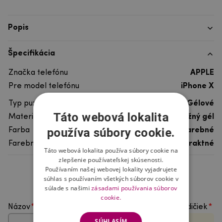
Popis
Špecifikácia
Značka telefónu
APPLE
Pre model telefónu
iPhone X
Typ puzdra
Gélové
Táto webová lokalita
Materiál
pružný gél
používa súbory cookie.
Farba
viacfarebné
Farebný motív
Abstraktné
Táto webová lokalita používa súbory cookie na
zlepšenie používateľskej skúsenosti.
Používaním našej webovej lokality vyjadrujete
Hodnotenie produktu
súhlas s používaním všetkých súborov cookie v
súlade s našimi
zásadami používania súborov
cookie.
Názov
Vyberte počet hviezdičiek
SÚHLASÍM