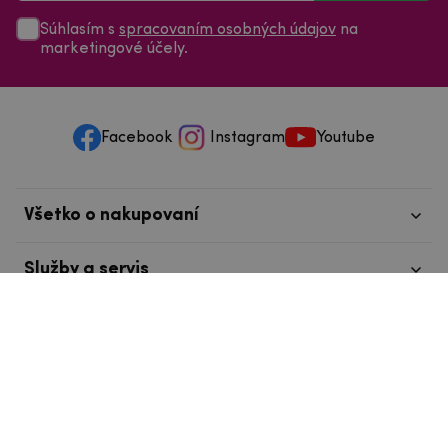
Súhlasím s
spracovaním osobných údajov
na
marketingové účely.
Facebook
Instagram
Youtube
Všetko o nakupovaní
Služby a servis
Nájdete nás v Tábore
info@mpouzdra.cz
+420 604 489 850