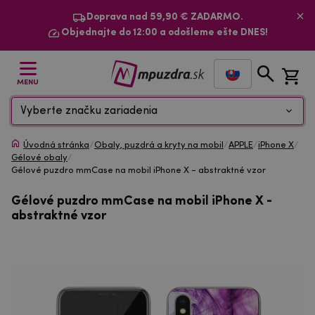
Doprava nad 59,90 € ZADARMO.
Objednajte do 12:00 a odošleme ešte DNES!
MENU
Vyberte značku zariadenia
Úvodná stránka
/
Obaly, puzdrá a kryty na mobil
/
APPLE
/
iPhone X
/
Gélové obaly
/
Gélové puzdro mmCase na mobil iPhone X - abstraktné vzor
Gélové puzdro mmCase na mobil iPhone X -
abstraktné vzor