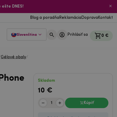
 ešte DNES!
Blog a poradňa
Reklamácia
Doprava
Kontakt
Prihlásiť sa
Slovenština
0 €
/
Gélové obaly
/
iPhone
Skladom
10
€
Kúpiť