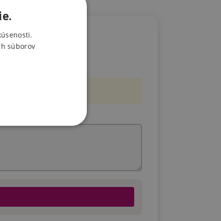
ie.
kúsenosti.
ch súborov