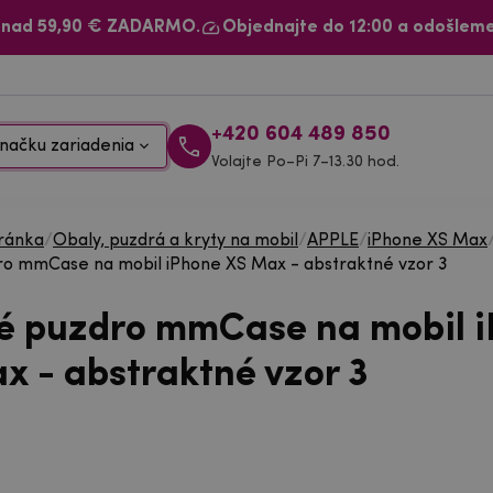
 nad 59,90 € ZADARMO.
Objednajte do 12:00 a odošleme
+420 604 489 850
načku zariadenia
Volajte Po–Pi 7–13.30 hod.
ránka
/
Obaly, puzdrá a kryty na mobil
/
APPLE
/
iPhone XS Max
o mmCase na mobil iPhone XS Max - abstraktné vzor 3
é puzdro mmCase na mobil 
x - abstraktné vzor 3