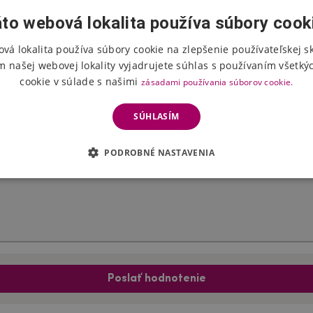
to webová lokalita používa súbory cook
vá lokalita používa súbory cookie na zlepšenie používateľskej s
Hodnotenie produktu
m našej webovej lokality vyjadrujete súhlas s používaním všetký
cookie v súlade s našimi
zásadami používania súborov cookie.
Vyberte počet hviezdičiek
SÚHLASÍM
PODROBNÉ NASTAVENIA
Poslať hodnotenie