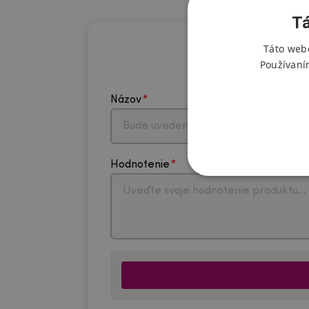
Tá
Táto webo
Používaní
Názov
Hodnotenie