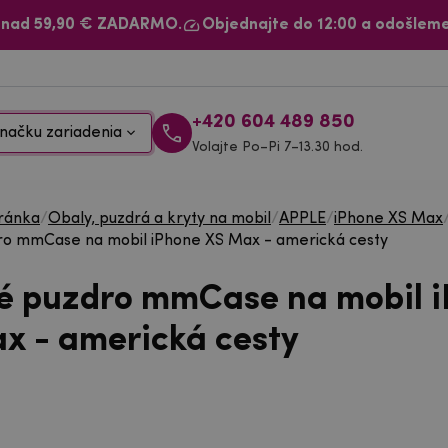
 nad 59,90 € ZADARMO.
Objednajte do 12:00 a odošleme
+420 604 489 850
načku zariadenia
Volajte Po–Pi 7–13.30 hod.
ránka
/
Obaly, puzdrá a kryty na mobil
/
APPLE
/
iPhone XS Max
ro mmCase na mobil iPhone XS Max - americká cesty
é puzdro mmCase na mobil 
x - americká cesty