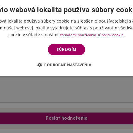
to webová lokalita používa súbory cook
vá lokalita používa súbory cookie na zlepšenie používateľskej s
Hodnotenie produktu
m našej webovej lokality vyjadrujete súhlas s používaním všetký
cookie v súlade s našimi
zásadami používania súborov cookie.
Vyberte počet hviezdičiek
SÚHLASÍM
PODROBNÉ NASTAVENIA
Poslať hodnotenie