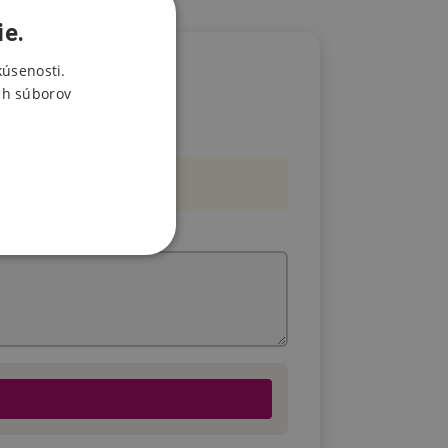
ie.
kúsenosti.
ch súborov