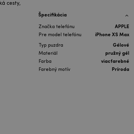
á cesty,
Špecifikácia
Značka telefónu
APPLE
Pre model telefónu
iPhone XS Max
Typ puzdra
Gélové
Materiál
pružný gél
Farba
viacfarebné
Farebný motív
Príroda