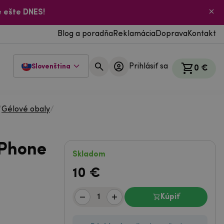
 ešte DNES!
Blog a poradňa
Reklamácia
Doprava
Kontakt
Prihlásiť sa
Slovenština
0 €
/
Gélové obaly
/
iPhone
Skladom
10
€
Kúpiť