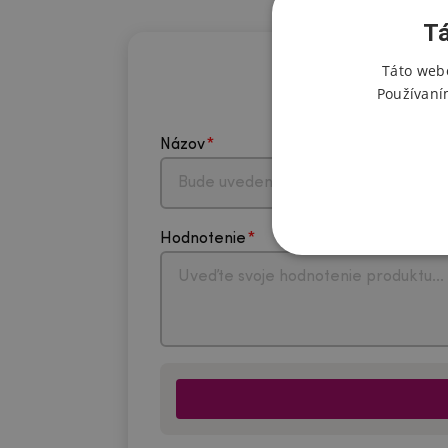
Tá
Táto webo
Používaní
Názov
Hodnotenie