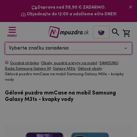
Doprava nad 59,90 € ZADARMO.
Objednajte do 12:00 a odošleme ešte DNES!
MENU
Vyberte značku zariadenia
Úvodná stránka
/
Obaly, puzdrá a kryty na mobil
/
SAMSUNG
/
Rada Samsung Galaxy M
/
Galaxy M31s
/
Gélové obaly
/
Gélové puzdro mmCase na mobil Samsung Galaxy M31s - kvapky
vody
Gélové puzdro mmCase na mobil Samsung
Galaxy M31s - kvapky vody