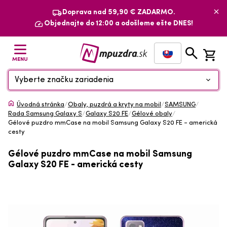
Doprava nad 59,90 € ZADARMO.
Objednajte do 12:00 a odošleme ešte DNES!
MENU
Vyberte značku zariadenia
Úvodná stránka
/
Obaly, puzdrá a kryty na mobil
/
SAMSUNG
/
Rada Samsung Galaxy S
/
Galaxy S20 FE
/
Gélové obaly
/
Gélové puzdro mmCase na mobil Samsung Galaxy S20 FE - americká
cesty
Gélové puzdro mmCase na mobil Samsung
Galaxy S20 FE - americká cesty