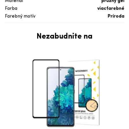
Materiál
pružný gél
Farba
viacfarebné
Farebný motív
Príroda
Nezabudnite na