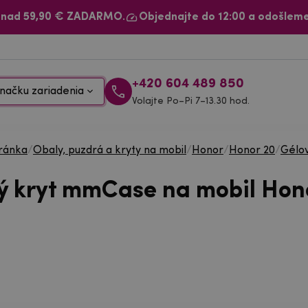
 nad 59,90 € ZADARMO.
Objednajte do 12:00 a odošleme
+420 604 489 850
načku zariadenia
Volajte Po–Pi 7–13.30 hod.
ránka
/
Obaly, puzdrá a kryty na mobil
/
Honor
/
Honor 20
/
Gélo
ý kryt mmCase na mobil Hon
a