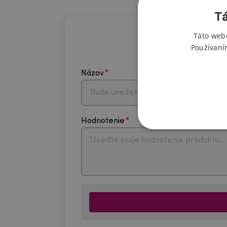
Tá
Táto webo
Používaní
Názov
Hodnotenie