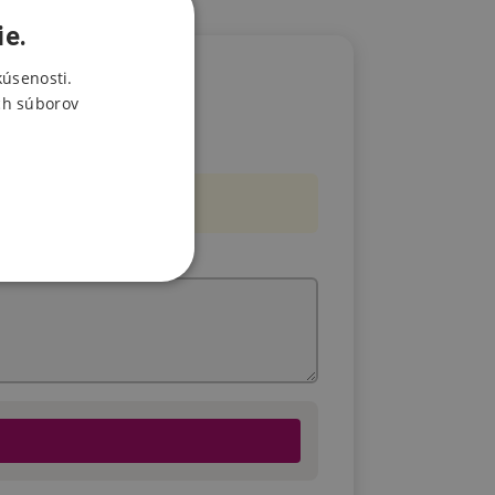
ie.
kúsenosti.
ch súborov