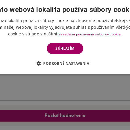
to webová lokalita používa súbory cook
vá lokalita používa súbory cookie na zlepšenie používateľskej s
Hodnotenie produktu
m našej webovej lokality vyjadrujete súhlas s používaním všetký
cookie v súlade s našimi
zásadami používania súborov cookie.
Vyberte počet hviezdičiek
SÚHLASÍM
PODROBNÉ NASTAVENIA
Poslať hodnotenie