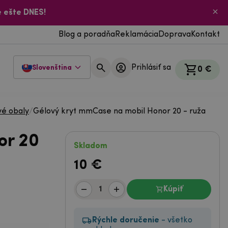
 ešte DNES!
Blog a poradňa
Reklamácia
Doprava
Kontakt
Prihlásiť sa
Slovenština
0 €
vé obaly
/
Gélový kryt mmCase na mobil Honor 20 - ruža
or 20
Skladom
10
€
Kúpiť
Rýchle doručenie
- všetko