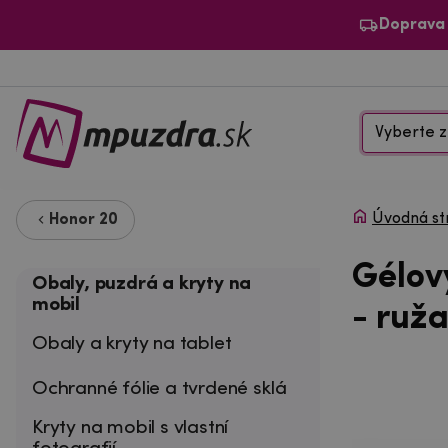
Doprava
Vyberte z
Úvodná st
Honor 20
Gélov
Obaly, puzdrá a kryty na
mobil
- ruž
Obaly a kryty na tablet
Ochranné fólie a tvrdené sklá
Kryty na mobil s vlastní