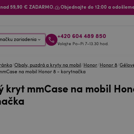
 nad 59,90 € ZADARMO.
Objednajte do 12:00 a odošleme
+420 604 489 850
načku zariadenia
Volajte Po–Pi 7–13.30 hod.
ránka
/
Obaly, puzdrá a kryty na mobil
/
Honor
/
Honor 8
/
Gélov
mmCase na mobil Honor 8 - korytnačka
ý kryt mmCase na mobil Hono
načka