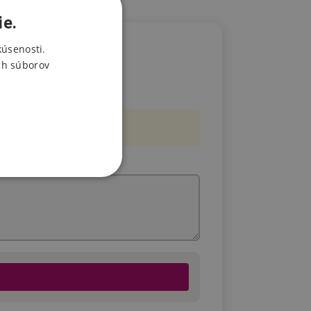
ie.
kúsenosti.
ch súborov