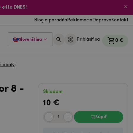
 ešte DNES!
Blog a poradňa
Reklamácia
Doprava
Kontakt
Prihlásiť sa
Slovenština
0 €
é obaly
/
r 8 -
Skladom
10
€
Kúpiť