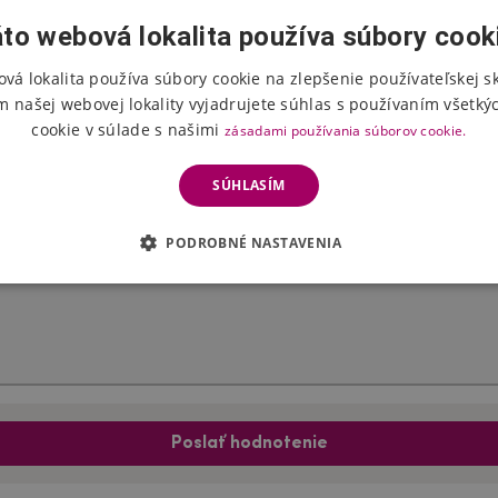
to webová lokalita používa súbory cook
vá lokalita používa súbory cookie na zlepšenie používateľskej s
Hodnotenie produktu
m našej webovej lokality vyjadrujete súhlas s používaním všetký
cookie v súlade s našimi
zásadami používania súborov cookie.
Vyberte počet hviezdičiek
SÚHLASÍM
PODROBNÉ NASTAVENIA
Poslať hodnotenie