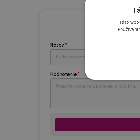
Tá
Táto webo
Používaní
Názov
Hodnotenie