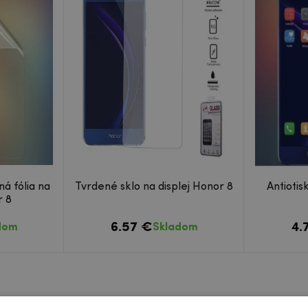
á fólia na
Tvrdené sklo na displej Honor 8
Antiotis
r 8
6.57 €
4.
dom
Skladom