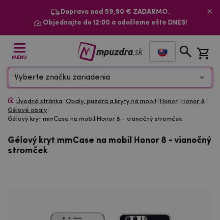
Doprava nad 59,90 € ZADARMO.
Objednajte do 12:00 a odošleme ešte DNES!
MENU
Vyberte značku zariadenia
Úvodná stránka
/
Obaly, puzdrá a kryty na mobil
/
Honor
/
Honor 8
/
Gélové obaly
/
Gélový kryt mmCase na mobil Honor 8 - vianočný stromček
Gélový kryt mmCase na mobil Honor 8 - vianočný
stromček