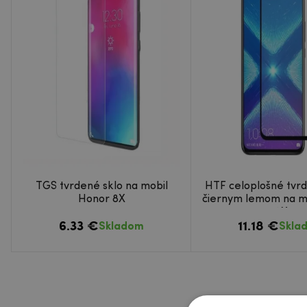
TGS tvrdené sklo na mobil
HTF celoplošné tvrd
Honor 8X
čiernym lemom na m
8X
6.33 €
11.18 €
Skladom
Skla