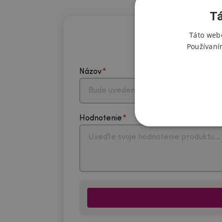
Tá
Táto webo
Používaní
Názov
Hodnotenie