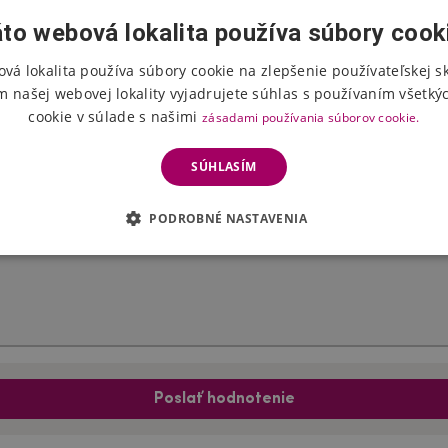
to webová lokalita používa súbory cook
vá lokalita používa súbory cookie na zlepšenie používateľskej s
Hodnotenie produktu
m našej webovej lokality vyjadrujete súhlas s používaním všetký
cookie v súlade s našimi
zásadami používania súborov cookie.
Vyberte počet hviezdičiek
SÚHLASÍM
PODROBNÉ NASTAVENIA
Poslať hodnotenie