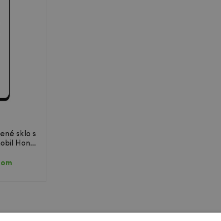
ené sklo s
obil Honor
dom