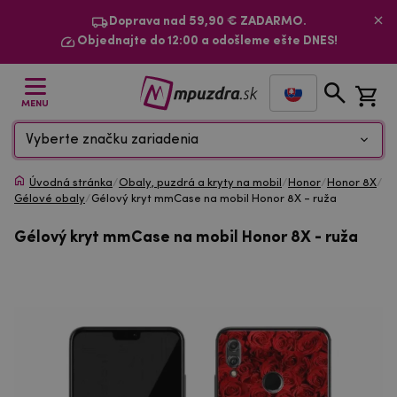
Doprava nad 59,90 € ZADARMO.
Objednajte do 12:00 a odošleme ešte DNES!
MENU
Vyberte značku zariadenia
Úvodná stránka
/
Obaly, puzdrá a kryty na mobil
/
Honor
/
Honor 8X
/
Gélové obaly
/
Gélový kryt mmCase na mobil Honor 8X - ruža
Gélový kryt mmCase na mobil Honor 8X - ruža