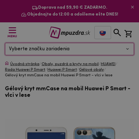
Doprava nad 59,90 € ZADARMO.
Objednajte do 12:00 a odošleme ešte DNES!
MENU
Vyberte značku zariadenia
Úvodná stránka
/
Obaly, puzdrá a kryty na mobil
/
HUAWEI
/
Rada Huawei P Smart
/
Huawei P Smart
/
Gélové obaly
/
Gélový kryt mmCase na mobil Huawei P Smart - vlci v lese
Gélový kryt mmCase na mobil Huawei P Smart -
vlci v lese