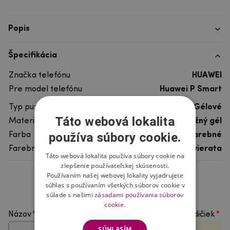
Popis
Špecifikácia
Značka telefónu
HUAWEI
Pre model telefónu
Huawei P Smart
Typ puzdra
Gélové
Táto webová lokalita
Materiál
pružný gél
používa súbory cookie.
Farba
viacfarebné
Farebný motív
Ostatné zvierata
Táto webová lokalita používa súbory cookie na
zlepšenie používateľskej skúsenosti.
Používaním našej webovej lokality vyjadrujete
Hodnotenie produktu
súhlas s používaním všetkých súborov cookie v
súlade s našimi
zásadami používania súborov
cookie.
Názov
Vyberte počet hviezdičiek
SÚHLASÍM