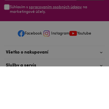
Súhlasím s
spracovaním osobných údajov
na
marketingové účely.
Facebook
Instagram
Youtube
Všetko o nakupovaní
Služby a servis
Nájdete nás v Tábore
info@mpouzdra.cz
+420 604 489 850