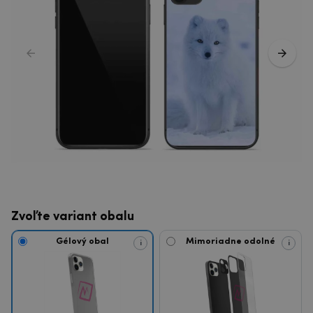
Zvoľte variant obalu
Gélový obal
Mimoriadne odolné
i
i