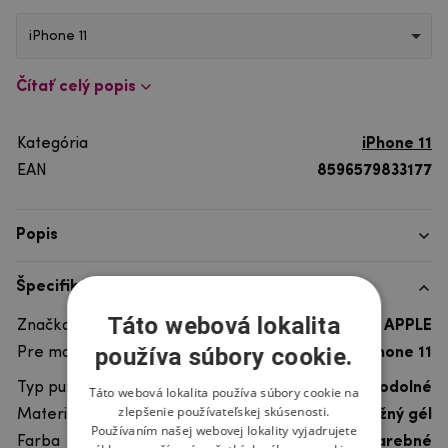
iPhone 11
Čítať celý popis
Kategória
iPhone 11
EAN
8596579833177
Popis
Špecifikácia
Táto webová lokalita
Značka telefónu
APPLE
používa súbory cookie.
Pre model telefónu
iPhone 11
Typ puzdra
Gélové, Ultra odolné
Táto webová lokalita používa súbory cookie na
zlepšenie používateľskej skúsenosti.
Materiál
pružný gél
Používaním našej webovej lokality vyjadrujete
Farba
viacfarebné