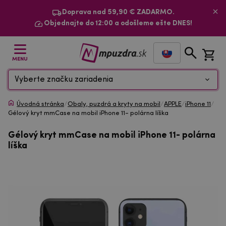
Doprava nad 59,90 € ZADARMO.
Objednajte do 12:00 a odošleme ešte DNES!
MENU
Vyberte značku zariadenia
Úvodná stránka
/
Obaly, puzdrá a kryty na mobil
/
APPLE
/
iPhone 11
/
Gélový kryt mmCase na mobil iPhone 11- polárna líška
Gélový kryt mmCase na mobil iPhone 11- polárna
líška