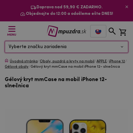
Doprava nad 59,90 € ZADARMO.
Objednajte do 12:00 a odošleme ešte DNES!
MENU
Vyberte značku zariadenia
Úvodná stránka
/
Obaly, puzdrá a kryty na mobil
/
APPLE
/
iPhone 12
/
Gélové obaly
/
Gélový kryt mmCase na mobil iPhone 12- slnečnica
Gélový kryt mmCase na mobil iPhone 12-
slnečnica