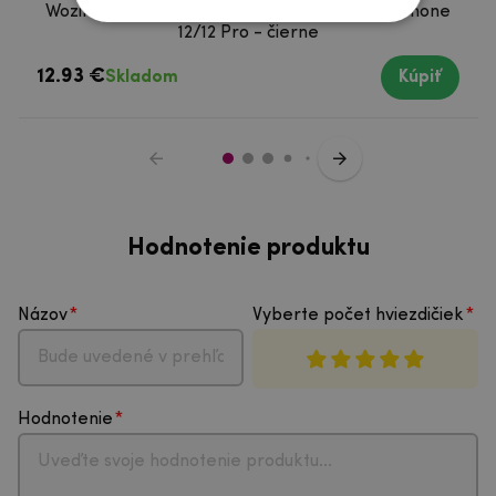
Wozinsky celoplošné tvrdené sklo na mobil iPhone
12/12 Pro - čierne
12.93 €
Skladom
Kúpiť
Hodnotenie produktu
Názov
Vyberte počet hviezdičiek
Hodnotenie