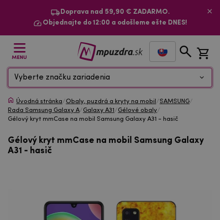
Doprava nad 59,90 € ZADARMO.
Objednajte do 12:00 a odošleme ešte DNES!
MENU
Vyberte značku zariadenia
Úvodná stránka
/
Obaly, puzdrá a kryty na mobil
/
SAMSUNG
/
Rada Samsung Galaxy A
/
Galaxy A31
/
Gélové obaly
/
Gélový kryt mmCase na mobil Samsung Galaxy A31 - hasič
Gélový kryt mmCase na mobil Samsung Galaxy
A31 - hasič