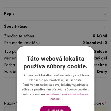
Popis
Špecifikácia
Značka telefónu
XIAOMI
Pre model telefónu
Xiaomi Mi 10
Typ puzdra
Gélové
Táto webová lokalita
Materiál
pružný gél
používa súbory cookie.
Farba
viacfarebné
Farebný motív
Kvety
Táto webová lokalita používa súbory cookie na
zlepšenie používateľskej skúsenosti.
Používaním našej webovej lokality vyjadrujete
Hodnotenie produktu
súhlas s používaním všetkých súborov cookie v
súlade s našimi
zásadami používania súborov
cookie.
Názov
Vyberte počet hviezdičiek
SÚHLASÍM