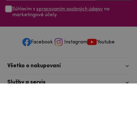
Súhlasím s
spracovaním osobných údajov
na
marketingové účely.
Facebook
Instagram
Youtube
Všetko o nakupovaní
Služby a servis
Nájdete nás v Tábore
info@mpouzdra.cz
+420 604 489 850