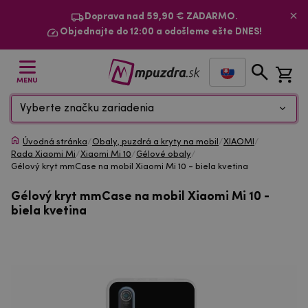
Doprava nad 59,90 € ZADARMO.
Objednajte do 12:00 a odošleme ešte DNES!
MENU
Vyberte značku zariadenia
Úvodná stránka
/
Obaly, puzdrá a kryty na mobil
/
XIAOMI
/
Rada Xiaomi Mi
/
Xiaomi Mi 10
/
Gélové obaly
/
Gélový kryt mmCase na mobil Xiaomi Mi 10 - biela kvetina
Gélový kryt mmCase na mobil Xiaomi Mi 10 -
biela kvetina