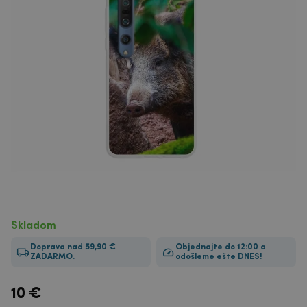
Skladom
Doprava nad 59,90 €
Objednajte do 12:00 a
ZADARMO.
odošleme ešte DNES!
10
€