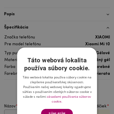
Popis
Špecifikácia
Značka telefónu
XIAOMI
Pre model telefónu
Xiaomi Mi 10
Typ puzdra
Gélové
Táto webová lokalita
Materiál
pružný gél
používa súbory cookie.
Farba
viacfarebné
Farebný motív
Ostatné zvierata
Táto webová lokalita používa súbory cookie na
zlepšenie používateľskej skúsenosti.
Používaním našej webovej lokality vyjadrujete
Hodnotenie produktu
súhlas s používaním všetkých súborov cookie v
súlade s našimi
zásadami používania súborov
cookie.
Názov
Vyberte počet hviezdičiek
SÚHLASÍM