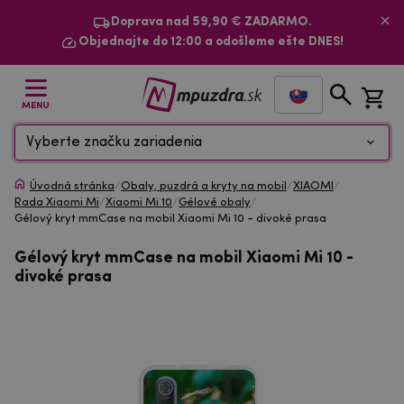
Doprava nad 59,90 € ZADARMO.
Objednajte do 12:00 a odošleme ešte DNES!
MENU
Vyberte značku zariadenia
Úvodná stránka
/
Obaly, puzdrá a kryty na mobil
/
XIAOMI
/
Rada Xiaomi Mi
/
Xiaomi Mi 10
/
Gélové obaly
/
Gélový kryt mmCase na mobil Xiaomi Mi 10 - divoké prasa
Gélový kryt mmCase na mobil Xiaomi Mi 10 -
divoké prasa