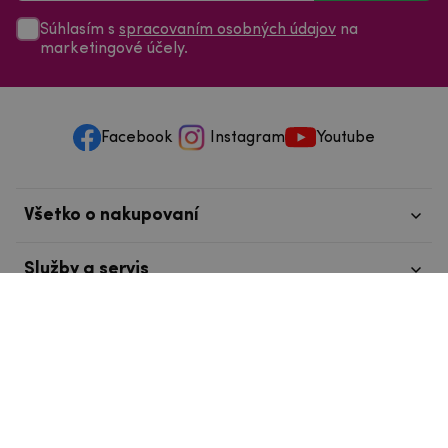
Súhlasím s
spracovaním osobných údajov
na
marketingové účely.
Facebook
Instagram
Youtube
Všetko o nakupovaní
Služby a servis
Nájdete nás v Tábore
info@mpouzdra.cz
+420 604 489 850