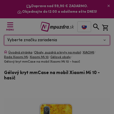
Doprava nad 59,90 € ZADARMO.
Objednajte do 12:00 a odošleme ešte DNES!
MENU
Vyberte značku zariadenia
Úvodná stránka
/
Obaly, puzdrá a kryty na mobil
/
XIAOMI
/
Rada Xiaomi Mi
/
Xiaomi Mi 10
/
Gélové obaly
/
Gélový kryt mmCase na mobil Xiaomi Mi 10 - hasič
Gélový kryt mmCase na mobil Xiaomi Mi 10 -
hasič