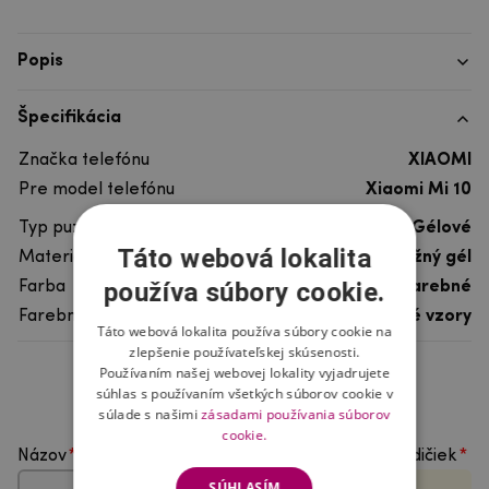
Popis
Špecifikácia
Značka telefónu
XIAOMI
Pre model telefónu
Xiaomi Mi 10
Typ puzdra
Gélové
Táto webová lokalita
Materiál
pružný gél
používa súbory cookie.
Farba
viacfarebné
Farebný motív
Ostatné vzory
Táto webová lokalita používa súbory cookie na
zlepšenie používateľskej skúsenosti.
Používaním našej webovej lokality vyjadrujete
Hodnotenie produktu
súhlas s používaním všetkých súborov cookie v
súlade s našimi
zásadami používania súborov
cookie.
Názov
Vyberte počet hviezdičiek
SÚHLASÍM