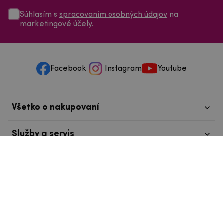
Súhlasím s
spracovaním osobných údajov
na
marketingové účely.
Facebook
Instagram
Youtube
Všetko o nakupovaní
Služby a servis
Nájdete nás v Tábore
info@mpouzdra.cz
+420 604 489 850