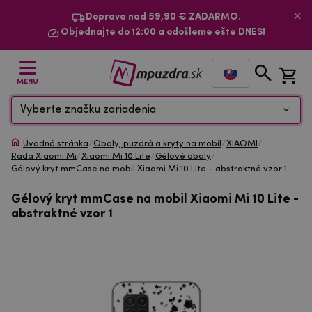
Doprava nad 59,90 € ZADARMO.
Objednajte do 12:00 a odošleme ešte DNES!
MENU
Vyberte značku zariadenia
Úvodná stránka
/
Obaly, puzdrá a kryty na mobil
/
XIAOMI
/
Rada Xiaomi Mi
/
Xiaomi Mi 10 Lite
/
Gélové obaly
/
Gélový kryt mmCase na mobil Xiaomi Mi 10 Lite - abstraktné vzor 1
Gélový kryt mmCase na mobil Xiaomi Mi 10 Lite -
abstraktné vzor 1