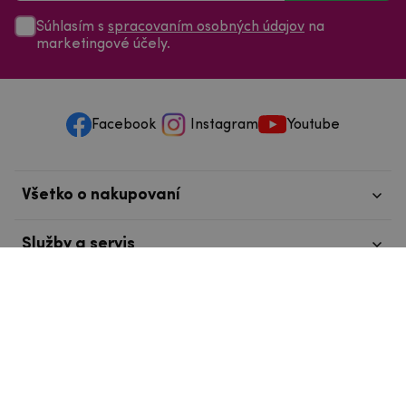
Súhlasím s
spracovaním osobných údajov
na
marketingové účely.
Facebook
Instagram
Youtube
Všetko o nakupovaní
Služby a servis
Nájdete nás v Tábore
info@mpouzdra.cz
+420 604 489 850