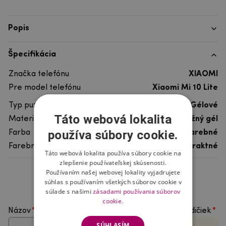
Popis
Špecifikácia
Značka telefónu
XIAOMI
Pre model telefónu
Xiaomi Mi 10 Lite
Typ puzdra
Gélové
Táto webová lokalita
Materiál
pružný gél
používa súbory cookie.
Farba
viacfarebné
Farebný motív
Abstraktné
Táto webová lokalita používa súbory cookie na
zlepšenie používateľskej skúsenosti.
Používaním našej webovej lokality vyjadrujete
Hodnotenie produktu
súhlas s používaním všetkých súborov cookie v
súlade s našimi
zásadami používania súborov
cookie.
Názov
Vyberte počet hviezdičiek
SÚHLASÍM