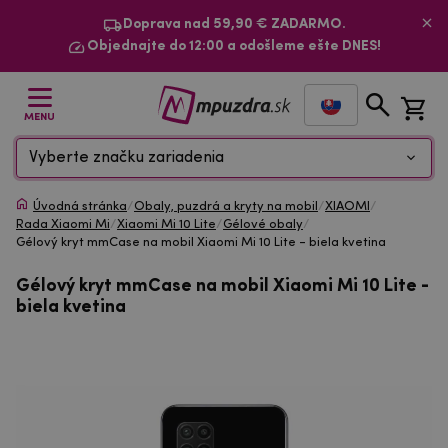
Doprava nad 59,90 € ZADARMO.
Objednajte do 12:00 a odošleme ešte DNES!
MENU
Vyberte značku zariadenia
Úvodná stránka
/
Obaly, puzdrá a kryty na mobil
/
XIAOMI
/
Rada Xiaomi Mi
/
Xiaomi Mi 10 Lite
/
Gélové obaly
/
Gélový kryt mmCase na mobil Xiaomi Mi 10 Lite - biela kvetina
Gélový kryt mmCase na mobil Xiaomi Mi 10 Lite -
biela kvetina