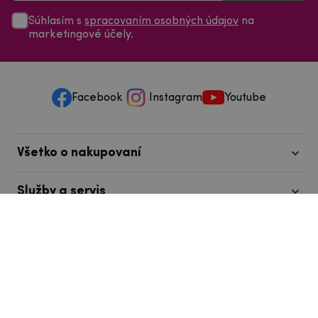
Súhlasím s
spracovaním osobných údajov
na
marketingové účely.
Facebook
Instagram
Youtube
Všetko o nakupovaní
Služby a servis
Nájdete nás v Tábore
info@mpouzdra.cz
+420 604 489 850