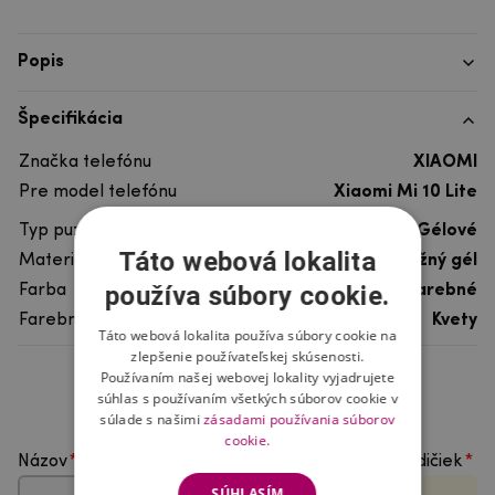
Popis
Špecifikácia
Značka telefónu
XIAOMI
Pre model telefónu
Xiaomi Mi 10 Lite
Typ puzdra
Gélové
Táto webová lokalita
Materiál
pružný gél
používa súbory cookie.
Farba
viacfarebné
Farebný motív
Kvety
Táto webová lokalita používa súbory cookie na
zlepšenie používateľskej skúsenosti.
Používaním našej webovej lokality vyjadrujete
Hodnotenie produktu
súhlas s používaním všetkých súborov cookie v
súlade s našimi
zásadami používania súborov
cookie.
Názov
Vyberte počet hviezdičiek
SÚHLASÍM