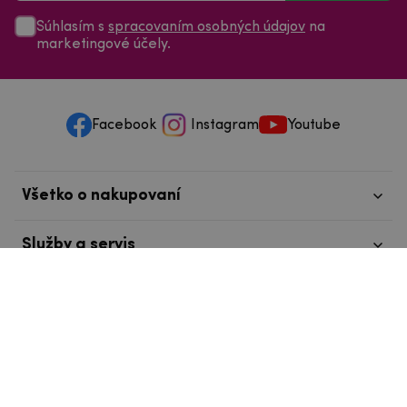
Súhlasím s
spracovaním osobných údajov
na
marketingové účely.
Facebook
Instagram
Youtube
Všetko o nakupovaní
Služby a servis
Nájdete nás v Tábore
info@mpouzdra.cz
+420 604 489 850