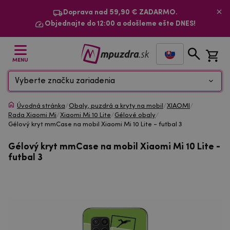
Doprava nad 59,90 € ZADARMO.
Objednajte do 12:00 a odošleme ešte DNES!
MENU
Vyberte značku zariadenia
Úvodná stránka
/
Obaly, puzdrá a kryty na mobil
/
XIAOMI
/
Rada Xiaomi Mi
/
Xiaomi Mi 10 Lite
/
Gélové obaly
/
Gélový kryt mmCase na mobil Xiaomi Mi 10 Lite - futbal 3
Gélový kryt mmCase na mobil Xiaomi Mi 10 Lite -
futbal 3