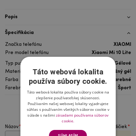
Popis
Špecifikácia
Značka telefónu
XIAOMI
Pre model telefónu
Xiaomi Mi 10 Lite
Typ puzdra
Gélové
Táto webová lokalita
Materiál
pružný gél
používa súbory cookie.
Farba
viacfarebné
Farebný motív
Šport
Táto webová lokalita používa súbory cookie na
zlepšenie používateľskej skúsenosti.
Používaním našej webovej lokality vyjadrujete
Hodnotenie produktu
súhlas s používaním všetkých súborov cookie v
súlade s našimi
zásadami používania súborov
cookie.
Názov
Vyberte počet hviezdičiek
SÚHLASÍM