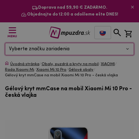
Doprava nad 59,90 € ZADARMO.
Objednajte do 12:00 a odošleme ešte DNES!
MENU
Vyberte značku zariadenia
Úvodná stránka
/
Obaly, puzdrá a kryty na mobil
/
XIAOMI
/
Rada Xiaomi Mi
/
Xiaomi Mi 10 Pro
/
Gélové obaly
/
Gélový kryt mmCase na mobil Xiaomi Mi 10 Pro - česká vlajka
Gélový kryt mmCase na mobil Xiaomi Mi 10 Pro -
česká vlajka