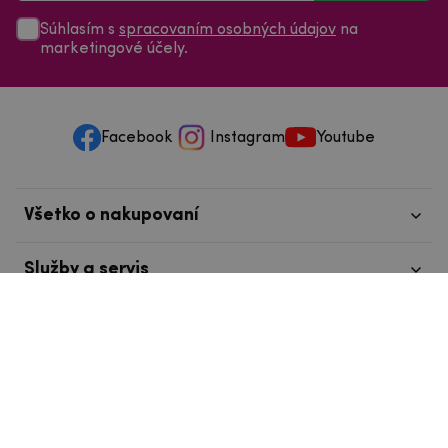
Súhlasím s
spracovaním osobných údajov
na
marketingové účely.
Facebook
Instagram
Youtube
Všetko o nakupovaní
Služby a servis
Nájdete nás v Tábore
info@mpouzdra.cz
+420 604 489 850