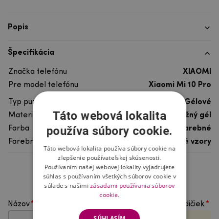
Popis
Špecifikácia
Značka telefónu
XIAOMI
Pre model telefónu
Xiaomi Mi 10 Pro
Typ puzdra
Gélové
Táto webová lokalita
Materiál
pružný gél
používa súbory cookie.
Farba
viacfarebné
Farebný motív
Ostatné vzory
Táto webová lokalita používa súbory cookie na
zlepšenie používateľskej skúsenosti.
Používaním našej webovej lokality vyjadrujete
Hodnotenie produktu
súhlas s používaním všetkých súborov cookie v
súlade s našimi
zásadami používania súborov
cookie.
Názov
Vyberte počet hviezdičiek
SÚHLASÍM