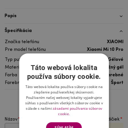
Popis
Špecifikácia
Značka telefónu
XIAOMI
Pre model telefónu
Xiaomi Mi 10 Pro
Typ puzdra
Gélové
Táto webová lokalita
Materiál
pružný gél
používa súbory cookie.
Farba
viacfarebné
Farebný motív
Šport
Táto webová lokalita používa súbory cookie na
zlepšenie používateľskej skúsenosti.
Používaním našej webovej lokality vyjadrujete
Hodnotenie produktu
súhlas s používaním všetkých súborov cookie v
súlade s našimi
zásadami používania súborov
cookie.
Názov
Vyberte počet hviezdičiek
SÚHLASÍM