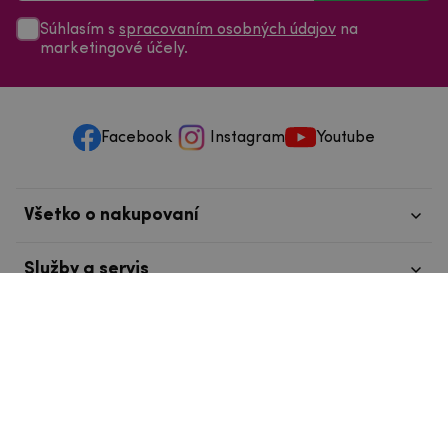
Súhlasím s
spracovaním osobných údajov
na
marketingové účely.
Facebook
Instagram
Youtube
Všetko o nakupovaní
Služby a servis
Nájdete nás v Tábore
info@mpouzdra.cz
+420 604 489 850