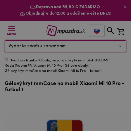
Doprava nad 59,90 € ZADARMO.
Objednajte do 12:00 a odošleme ešte DNES!
MENU
Vyberte značku zariadenia
Úvodná stránka
/
Obaly, puzdrá a kryty na mobil
/
XIAOMI
/
Rada Xiaomi Mi
/
Xiaomi Mi 10 Pro
/
Gélové obaly
/
Gélový kryt mmCase na mobil Xiaomi Mi 10 Pro - futbal 1
Gélový kryt mmCase na mobil Xiaomi Mi 10 Pro -
futbal 1