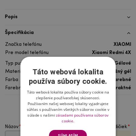
Popis
Špecifikácia
Značka telefónu
XIAOMI
Pre model telefónu
Xiaomi Redmi 4X
Typ puzdra
Gélové
Táto webová lokalita
Materiál
pružný gél
používa súbory cookie.
Farba
viacfarebné
Farebný motív
Abstraktné
Táto webová lokalita používa súbory cookie na
zlepšenie používateľskej skúsenosti.
Používaním našej webovej lokality vyjadrujete
Hodnotenie produktu
súhlas s používaním všetkých súborov cookie v
súlade s našimi
zásadami používania súborov
cookie.
Názov
Vyberte počet hviezdičiek
SÚHLASÍM