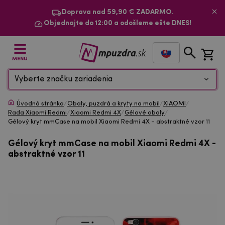
Doprava nad 59,90 € ZADARMO.
Objednajte do 12:00 a odošleme ešte DNES!
MENU
Vyberte značku zariadenia
Úvodná stránka
/
Obaly, puzdrá a kryty na mobil
/
XIAOMI
/
Rada Xiaomi Redmi
/
Xiaomi Redmi 4X
/
Gélové obaly
/
Gélový kryt mmCase na mobil Xiaomi Redmi 4X - abstraktné vzor 11
Gélový kryt mmCase na mobil Xiaomi Redmi 4X -
abstraktné vzor 11