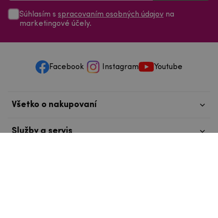
Súhlasím s
spracovaním osobných údajov
na
marketingové účely.
Facebook
Instagram
Youtube
Všetko o nakupovaní
Služby a servis
Nájdete nás v Tábore
info@mpouzdra.cz
+420 604 489 850