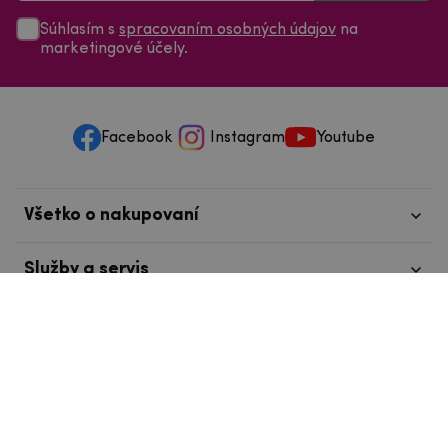
Súhlasím s
spracovaním osobných údajov
na
marketingové účely.
Facebook
Instagram
Youtube
Všetko o nakupovaní
Služby a servis
Nájdete nás v Tábore
info@mpouzdra.cz
+420 604 489 850