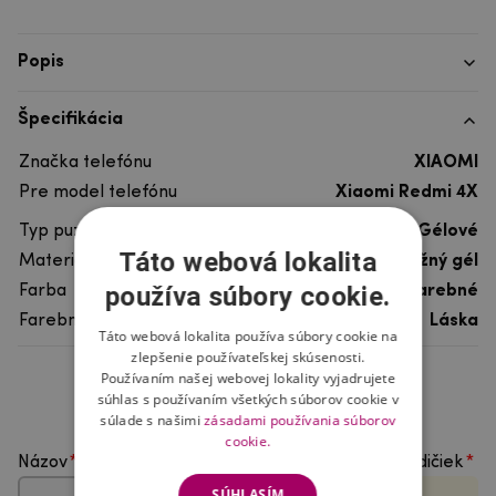
Popis
Špecifikácia
Značka telefónu
XIAOMI
Pre model telefónu
Xiaomi Redmi 4X
Typ puzdra
Gélové
Táto webová lokalita
Materiál
pružný gél
používa súbory cookie.
Farba
viacfarebné
Farebný motív
Láska
Táto webová lokalita používa súbory cookie na
zlepšenie používateľskej skúsenosti.
Používaním našej webovej lokality vyjadrujete
Hodnotenie produktu
súhlas s používaním všetkých súborov cookie v
súlade s našimi
zásadami používania súborov
cookie.
Názov
Vyberte počet hviezdičiek
SÚHLASÍM