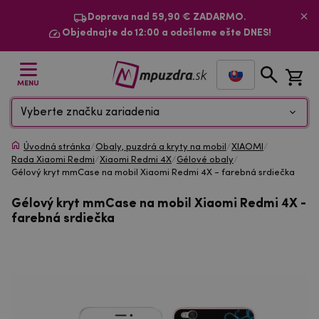
Doprava nad 59,90 € ZADARMO.
Objednajte do 12:00 a odošleme ešte DNES!
MENU
Vyberte značku zariadenia
Úvodná stránka
/
Obaly, puzdrá a kryty na mobil
/
XIAOMI
/
Rada Xiaomi Redmi
/
Xiaomi Redmi 4X
/
Gélové obaly
/
Gélový kryt mmCase na mobil Xiaomi Redmi 4X - farebná srdiečka
Gélový kryt mmCase na mobil Xiaomi Redmi 4X -
farebná srdiečka