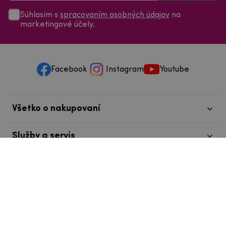
Súhlasím s
spracovaním osobných údajov
na
marketingové účely.
Facebook
Instagram
Youtube
Všetko o nakupovaní
Služby a servis
Nájdete nás v Tábore
info@mpouzdra.cz
+420 604 489 850