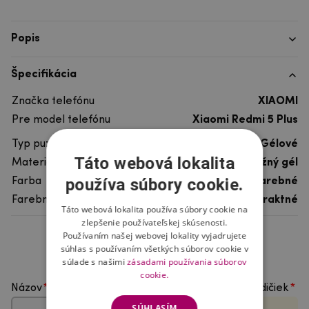
Popis
Špecifikácia
Značka telefónu
XIAOMI
Pre model telefónu
Xiaomi Redmi 5 Plus
Typ puzdra
Gélové
Táto webová lokalita
Materiál
pružný gél
používa súbory cookie.
Farba
viacfarebné
Farebný motív
Abstraktné
Táto webová lokalita používa súbory cookie na
zlepšenie používateľskej skúsenosti.
Používaním našej webovej lokality vyjadrujete
Hodnotenie produktu
súhlas s používaním všetkých súborov cookie v
súlade s našimi
zásadami používania súborov
cookie.
Názov
Vyberte počet hviezdičiek
SÚHLASÍM