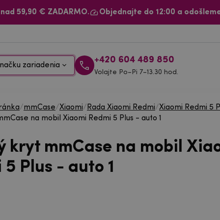
 nad 59,90 € ZADARMO.
Objednajte do 12:00 a odošleme
+420 604 489 850
načku zariadenia
Volajte Po–Pi 7–13.30 hod.
ránka
/
mmCase
/
Xiaomi
/
Rada Xiaomi Redmi
/
Xiaomi Redmi 5 P
mmCase na mobil Xiaomi Redmi 5 Plus - auto 1
ý kryt mmCase na mobil Xia
5 Plus - auto 1