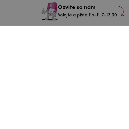
Ozvite sa nám
Volajte a píšte Po–Pi 7–13.30
info@mpouzdra.cz
+420 604 489 850
ás v Tábore
43/3
Po–Št:
9-11 a 11.30-14.30 h
a
Pia
9-11 a 11.30-13.30 h
So–Nie:
Zatvorené
Navigovať