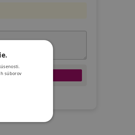
ie.
kúsenosti.
ch súborov
u.