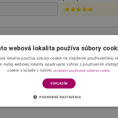
to webová lokalita používa súbory cook
vá lokalita používa súbory cookie na zlepšenie používateľskej s
m našej webovej lokality vyjadrujete súhlas s používaním všetký
Poslať hodnotenie
cookie v súlade s našimi
zásadami používania súborov cookie.
 Hodnotenie pred zverejnením dvakrát skontroluje prevádzkovateľ e-shop
SÚHLASÍM
PODROBNÉ NASTAVENIA