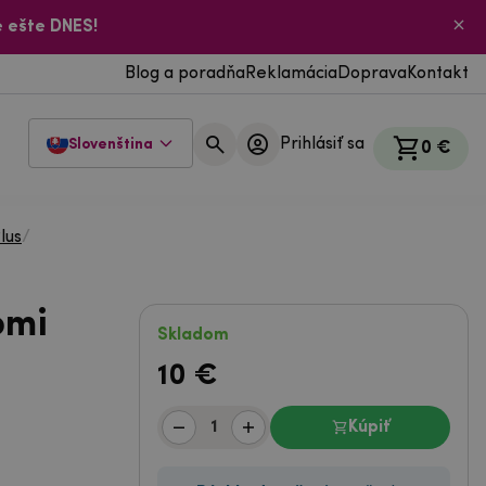
 ešte DNES!
Blog a poradňa
Reklamácia
Doprava
Kontakt
Prihlásiť sa
Slovenština
0 €
lus
/
omi
Skladom
10
€
Kúpiť