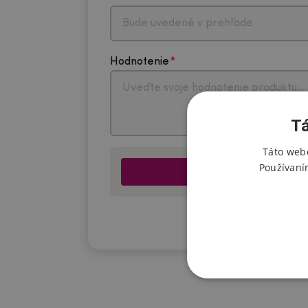
Hodnotenie
Tá
Táto webo
Používaní
*