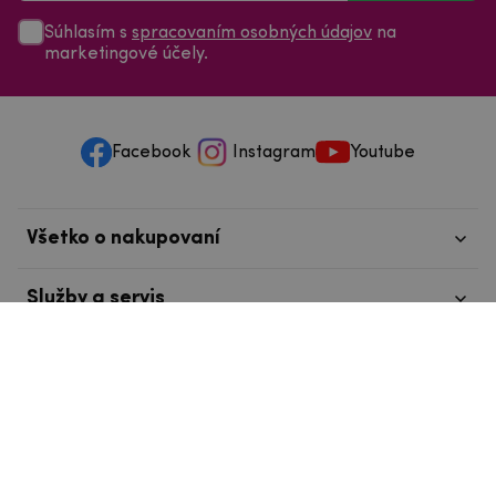
Súhlasím s
spracovaním osobných údajov
na
marketingové účely.
Facebook
Instagram
Youtube
Všetko o nakupovaní
Služby a servis
Nájdete nás v Tábore
info@mpouzdra.cz
+420 604 489 850