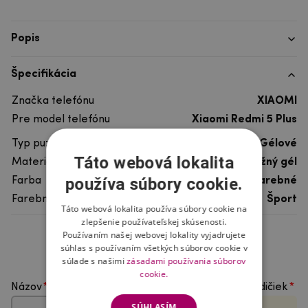
Popis
Špecifikácia
Značka telefónu
XIAOMI
Pre model telefónu
Xiaomi Redmi 5 Plus
Typ puzdra
Gélové
Táto webová lokalita
Materiál
pružný gél
používa súbory cookie.
Farba
viacfarebné
Farebný motív
Šport
Táto webová lokalita používa súbory cookie na
zlepšenie používateľskej skúsenosti.
Používaním našej webovej lokality vyjadrujete
Hodnotenie produktu
súhlas s používaním všetkých súborov cookie v
súlade s našimi
zásadami používania súborov
cookie.
Názov
Vyberte počet hviezdičiek
SÚHLASÍM