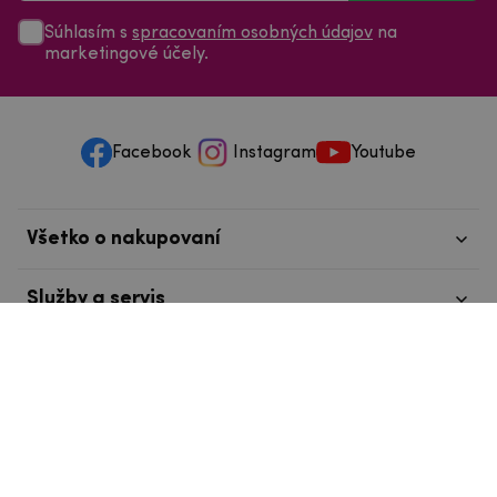
Súhlasím s
spracovaním osobných údajov
na
marketingové účely.
Facebook
Instagram
Youtube
Všetko o nakupovaní
Služby a servis
Nájdete nás v Tábore
info@mpouzdra.cz
+420 604 489 850