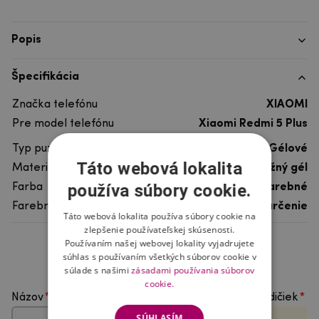
Popis
Špecifikácia
Značka telefónu
XIAOMI
Pre model telefónu
Xiaomi Redmi 5 Plus
Typ puzdra
Gélové
Táto webová lokalita
Materiál
pružný gél
používa súbory cookie.
Farba
viacfarebné
Farebný motív
Rybárčenie
Táto webová lokalita používa súbory cookie na
zlepšenie používateľskej skúsenosti.
Používaním našej webovej lokality vyjadrujete
Hodnotenie produktu
súhlas s používaním všetkých súborov cookie v
súlade s našimi
zásadami používania súborov
cookie.
Názov
Vyberte počet hviezdičiek
SÚHLASÍM