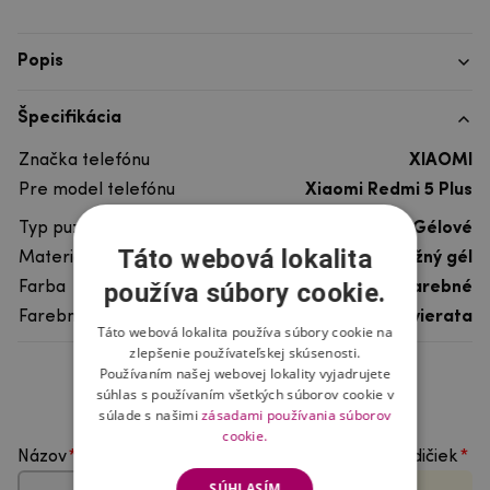
Popis
Špecifikácia
Značka telefónu
XIAOMI
Pre model telefónu
Xiaomi Redmi 5 Plus
Typ puzdra
Gélové
Táto webová lokalita
Materiál
pružný gél
používa súbory cookie.
Farba
viacfarebné
Farebný motív
Ostatné zvierata
Táto webová lokalita používa súbory cookie na
zlepšenie používateľskej skúsenosti.
Používaním našej webovej lokality vyjadrujete
Hodnotenie produktu
súhlas s používaním všetkých súborov cookie v
súlade s našimi
zásadami používania súborov
cookie.
Názov
Vyberte počet hviezdičiek
SÚHLASÍM