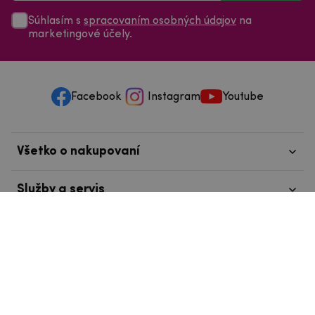
Súhlasím s
spracovaním osobných údajov
na
marketingové účely.
Facebook
Instagram
Youtube
Všetko o nakupovaní
Služby a servis
Nájdete nás v Tábore
info@mpouzdra.cz
+420 604 489 850