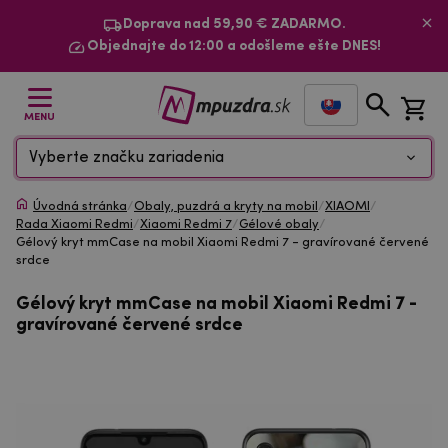
Doprava nad 59,90 € ZADARMO.
Objednajte do 12:00 a odošleme ešte DNES!
MENU
Vyberte značku zariadenia
Úvodná stránka
/
Obaly, puzdrá a kryty na mobil
/
XIAOMI
/
Rada Xiaomi Redmi
/
Xiaomi Redmi 7
/
Gélové obaly
/
Gélový kryt mmCase na mobil Xiaomi Redmi 7 - gravírované červené
srdce
Gélový kryt mmCase na mobil Xiaomi Redmi 7 -
gravírované červené srdce