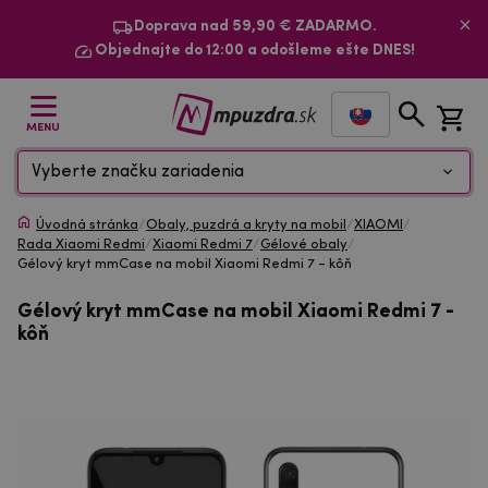
Doprava nad 59,90 € ZADARMO.
Objednajte do 12:00 a odošleme ešte DNES!
MENU
Vyberte značku zariadenia
Úvodná stránka
/
Obaly, puzdrá a kryty na mobil
/
XIAOMI
/
Rada Xiaomi Redmi
/
Xiaomi Redmi 7
/
Gélové obaly
/
Gélový kryt mmCase na mobil Xiaomi Redmi 7 - kôň
Gélový kryt mmCase na mobil Xiaomi Redmi 7 -
kôň