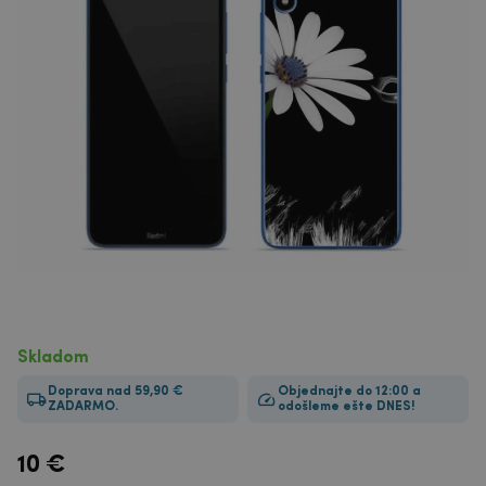
Skladom
Doprava nad 59,90 €
Objednajte do 12:00 a
ZADARMO.
odošleme ešte DNES!
10
€