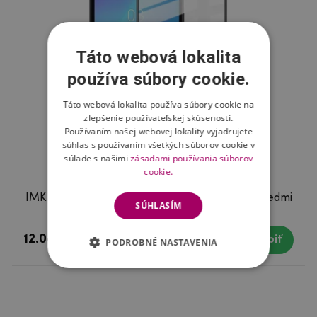
Táto webová lokalita
používa súbory cookie.
Táto webová lokalita používa súbory cookie na
zlepšenie používateľskej skúsenosti.
Používaním našej webovej lokality vyjadrujete
súhlas s používaním všetkých súborov cookie v
súlade s našimi
zásadami používania súborov
cookie.
IMK celoplošné tvrdené sklo na mobil Xiaomi Redmi
SÚHLASÍM
7A
12.08 €
Skladom
Kúpiť
PODROBNÉ NASTAVENIA