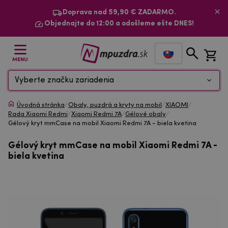
Doprava nad 59,90 € ZADARMO.
Objednajte do 12:00 a odošleme ešte DNES!
MENU
Vyberte značku zariadenia
Úvodná stránka
/
Obaly, puzdrá a kryty na mobil
/
XIAOMI
/
Rada Xiaomi Redmi
/
Xiaomi Redmi 7A
/
Gélové obaly
/
Gélový kryt mmCase na mobil Xiaomi Redmi 7A - biela kvetina
Gélový kryt mmCase na mobil Xiaomi Redmi 7A -
biela kvetina