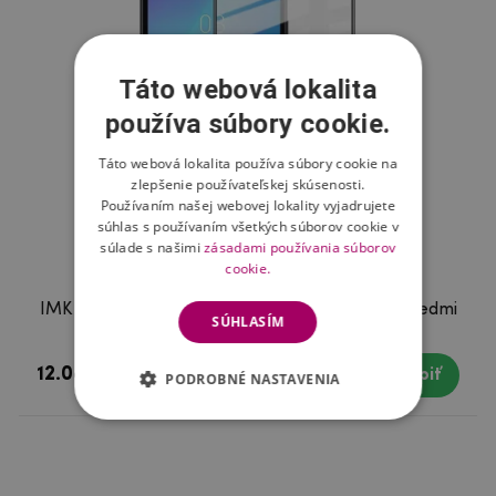
Táto webová lokalita
používa súbory cookie.
Táto webová lokalita používa súbory cookie na
zlepšenie používateľskej skúsenosti.
Používaním našej webovej lokality vyjadrujete
súhlas s používaním všetkých súborov cookie v
súlade s našimi
zásadami používania súborov
cookie.
IMK celoplošné tvrdené sklo na mobil Xiaomi Redmi
SÚHLASÍM
7A
12.08 €
Skladom
Kúpiť
PODROBNÉ NASTAVENIA